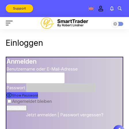
Support
Einloggen
Anmelden
Benutzername oder E-Mail-Adresse
Passwort
Show Password
Angemeldet bleiben
Jetzt anmelden
|
Passwort vergessen?