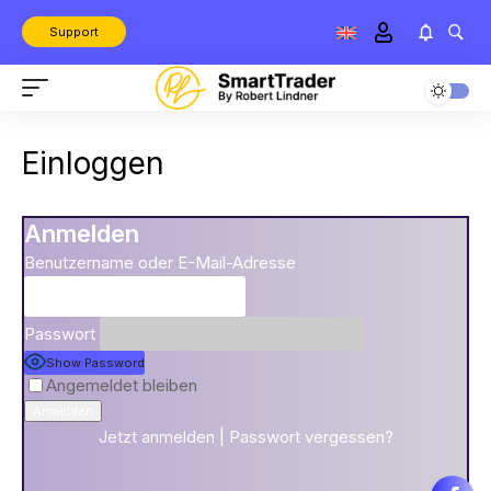
Support
Einloggen
Anmelden
Benutzername oder E-Mail-Adresse
Passwort
Show Password
Angemeldet bleiben
Jetzt anmelden
|
Passwort vergessen?