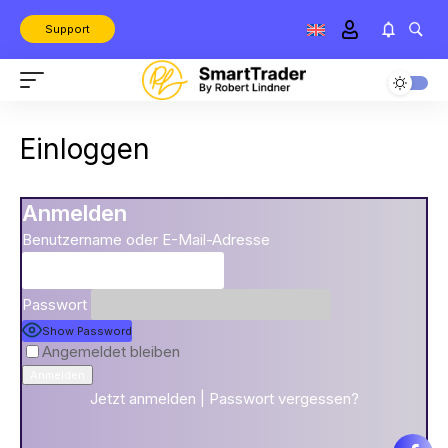
Support
Einloggen
Anmelden
Benutzername oder E-Mail-Adresse
Passwort
Show Password
Angemeldet bleiben
Jetzt anmelden
|
Passwort vergessen?