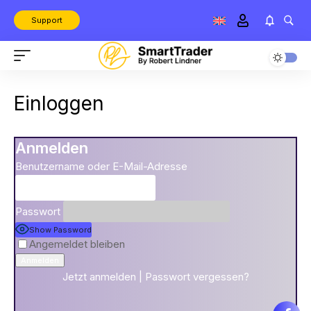
Support
Einloggen
Anmelden
Benutzername oder E-Mail-Adresse
Passwort
Show Password
Angemeldet bleiben
Jetzt anmelden
|
Passwort vergessen?