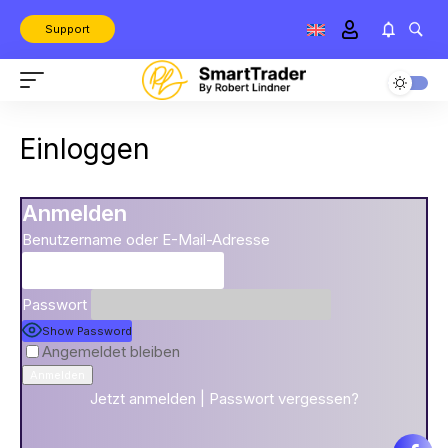
Support
Einloggen
Anmelden
Benutzername oder E-Mail-Adresse
Passwort
Show Password
Angemeldet bleiben
Jetzt anmelden
|
Passwort vergessen?