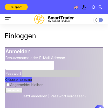
Support
Einloggen
Anmelden
Benutzername oder E-Mail-Adresse
Passwort
Show Password
Angemeldet bleiben
Jetzt anmelden
|
Passwort vergessen?