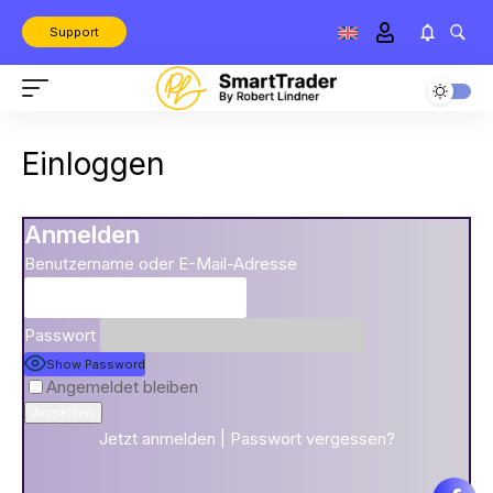
Support
Einloggen
Anmelden
Benutzername oder E-Mail-Adresse
Passwort
Show Password
Angemeldet bleiben
Jetzt anmelden
|
Passwort vergessen?