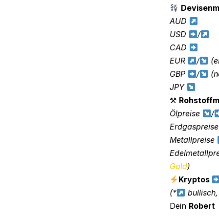
Devisenm
AUD
USD
/
CAD
EUR
/
(e
GBP
/
(n
JPY
⚒
Rohstoffm
Ölpreise
/
Erdgaspreis
Metallpreise
Edelmetallpr
Gold
)
Kryptos
(*
bullisch
Dein
Robert