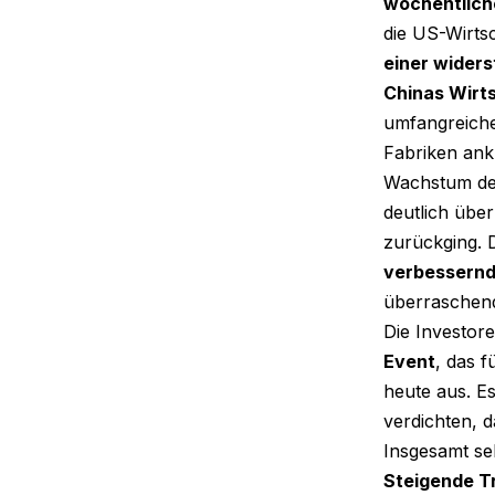
wöchentlich
die US-Wirts
einer wider
Chinas Wirt
umfangreiche
Fabriken ank
Wachstum der
deutlich übe
zurückging. 
verbessernde
überraschend
Die Investore
Event
, das f
heute aus. Es
verdichten, d
Insgesamt se
Steigende T