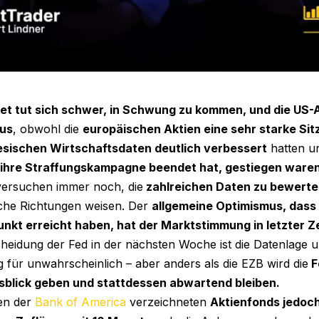
et tut sich schwer, in Schwung zu kommen, und die US-A
nus
, obwohl die
europäischen Aktien eine sehr starke Si
esischen Wirtschaftsdaten deutlich verbessert
hatten u
ihre Straffungskampagne beendet hat, gestiegen waren
versuchen immer noch, die
zahlreichen Daten zu bewerte
iche Richtungen weisen. Der
allgemeine Optimismus, dass 
nkt erreicht haben, hat der Marktstimmung in letzter Z
heidung der Fed in der nächsten Woche ist die Datenlage un
 für unwahrscheinlich – aber anders als die EZB wird die
F
sblick geben und stattdessen abwartend bleiben.
en der
Bank of America
verzeichneten
Aktienfonds jedoch