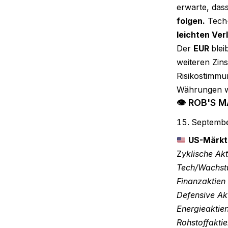
erwarte, das
folgen.
Tech-
leichten Ver
Der
EUR
blei
weiteren Zin
Risikostimmun
Währungen 
👁 ROB'S 
Septembe
US-Märkt
Z
yklische Ak
Tech/Wachst
Finanzaktien
Defensive Ak
Energieaktie
Rohstoffakti