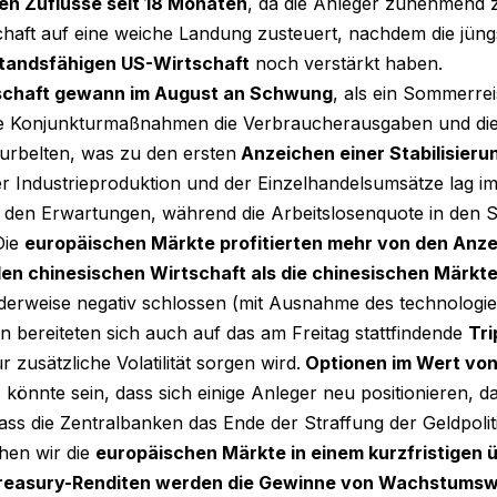
en Zuflüsse seit 18 Monaten
, da die Anleger zunehmend zu
chaft auf eine weiche Landung zusteuert, nachdem die jün
standsfähigen US-Wirtschaft
noch verstärkt haben.
schaft gewann im August an Schwung
, als ein Sommerr
 Konjunkturmaßnahmen die Verbraucherausgaben und die 
urbelten, was zu den ersten
Anzeichen einer Stabilisieru
 Industrieproduktion und der Einzelhandelsumsätze lag 
r den Erwartungen, während die Arbeitslosenquote in den St
Die
europäischen Märkte profitierten mehr von den Anze
n chinesischen Wirtschaft als die chinesischen Märkte
erweise negativ schlossen (mit Ausnahme des technologie
n bereiteten sich auch auf das am Freitag stattfindende
Tri
ür zusätzliche Volatilität sorgen wird.
Optionen im Wert von 
 könnte sein, dass sich einige Anleger neu positionieren, d
ass die Zentralbanken das Ende der Straffung der Geldpolit
hen wir die
europäischen Märkte in einem kurzfristigen
reasury-Renditen werden die Gewinne von Wachstums