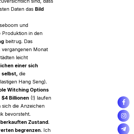
versichtlich sind, dass
gsten Daten das
Bild
eiseboom und
Produktion in den
ng
beitrug. Das
im vergangenen Monat
ädten leicht
ichen einer sich
 selbst,
die
lastigen Hang Seng).
ple Witching Options
$4 Billionen
(!) laufen
a sich die Anzeichen
ik bevorsteht.
 überkauften Zustand
.
werten begrenzen
. Ich