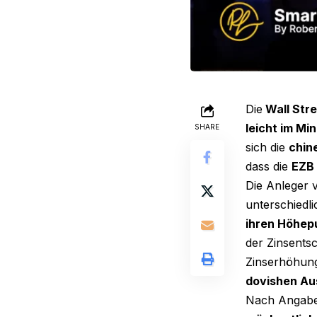
Die
Wall Stre
leicht im Mi
SHARE
sich die
chin
dass die
EZB 
Die Anleger 
unterschiedl
ihren Höhepu
der Zinsentsc
Zinserhöhung
dovishen Au
Nach Angab