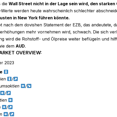
s die
Wall Street nicht in der Lage sein wird, den starke
Werte werden heute wahrscheinlich schlechter abschneid
lusten in New York führen könnte.
bt nach dem dovishen Statement der EZB, das andeutete, d
serhöhungen mehr vornehmen wird, schwach. Die sich ve
g wird die Rohstoff- und Ölpreise weiter beflügeln und hil
wie dem
AUD
.
MARKET OVERVIEW:
r 2023
e
tien
/
umsaktien
/
/
tien
n
/
en
/