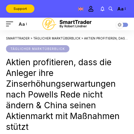
Aa
Support
Aa
SMARTTRADER
>
TÄGLICHER MARKTÜBERBLICK
>
AKTIEN PROFITIEREN, DASS DIE ANLEGER IHRE ZINSERHÖHUNGSERWARTUNGEN NACH POWELLS REDE NICHT ÄNDERN & CHINA SEINEN AKTIENMARKT MIT MASSNAHMEN STÜTZT
TÄGLICHER MARKTÜBERBLICK
Aktien profitieren, dass die
Anleger ihre
Zinserhöhungserwartungen
nach Powells Rede nicht
ändern & China seinen
Aktienmarkt mit Maßnahmen
stützt