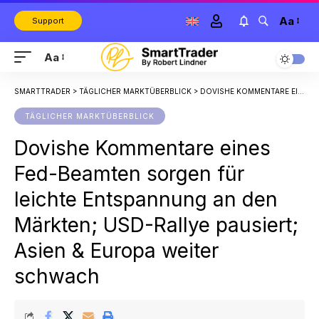
Aa
Support
Aa
SMARTTRADER
>
TÄGLICHER MARKTÜBERBLICK
>
DOVISHE KOMMENTARE EINES FED-BEAMTEN SORGEN FÜR LEICHTE ENTSPANNUNG AN DEN MÄRKTEN; USD-RALLYE PAUSIERT; ASIEN & EUROPA WEITER SCHWACH
TÄGLICHER MARKTÜBERBLICK
Dovishe Kommentare eines
Fed-Beamten sorgen für
leichte Entspannung an den
Märkten; USD-Rallye pausiert;
Asien & Europa weiter
schwach