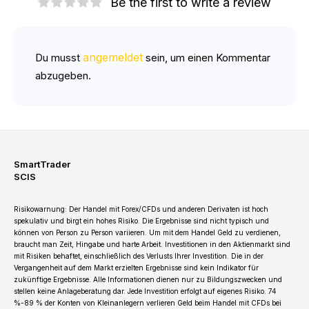
Be the first to write a review
angemeldet
Du musst
sein, um einen Kommentar
abzugeben.
SmartTrader
SCIS
Risikowarnung: Der Handel mit Forex/CFDs und anderen Derivaten ist hoch
spekulativ und birgt ein hohes Risiko. Die Ergebnisse sind nicht typisch und
können von Person zu Person variieren. Um mit dem Handel Geld zu verdienen,
braucht man Zeit, Hingabe und harte Arbeit. Investitionen in den Aktienmarkt sind
mit Risiken behaftet, einschließlich des Verlusts Ihrer Investition. Die in der
Vergangenheit auf dem Markt erzielten Ergebnisse sind kein Indikator für
zukünftige Ergebnisse. Alle Informationen dienen nur zu Bildungszwecken und
stellen keine Anlageberatung dar. Jede Investition erfolgt auf eigenes Risiko. 74
%-89 % der Konten von Kleinanlegern verlieren Geld beim Handel mit CFDs bei