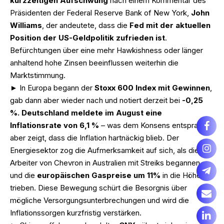
kurzzeitigen Aufschwung
nach einem Kommentar des
Präsidenten der Federal Reserve Bank of New York,
John
Williams
, der andeutete, dass die
Fed mit der aktuellen
Position der US-Geldpolitik zufrieden ist
.
Befürchtungen über eine mehr Hawkishness oder länger
anhaltend hohe Zinsen beeinflussen weiterhin die
Marktstimmung.
► In Europa begann der
Stoxx 600 Index mit Gewinnen
,
gab dann aber wieder nach und notiert derzeit bei
-0,25
%. Deutschland meldete im August eine
Inflationsrate von 6,1 %
– was dem Konsens entsprach
aber zeigt, dass die Inflation hartnäckig blieb. Der
Energiesektor zog die Aufmerksamkeit auf sich, als die
Arbeiter von Chevron in Australien mit Streiks begannen
und die
europäischen Gaspreise um 11%
in die Höhe
trieben. Diese Bewegung schürt die Besorgnis über
mögliche Versorgungsunterbrechungen und wird die
Inflationssorgen kurzfristig verstärken.