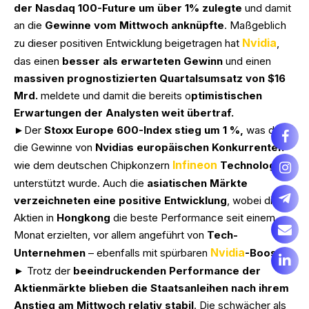
der Nasdaq 100-Future um über 1% zulegte
und damit
an die
Gewinne vom Mittwoch anknüpfte
. Maßgeblich
Nvidia
zu dieser positiven Entwicklung beigetragen hat
,
das einen
besser als erwarteten Gewinn
und einen
massiven prognostizierten Quartalsumsatz von $16
Mrd.
meldete und damit die bereits o
ptimistischen
Erwartungen der Analysten weit übertraf.
►Der
Stoxx Europe 600-Index stieg um 1 %,
was durch
die Gewinne von
Nvidias europäischen Konkurrenten
Infineon
wie dem deutschen Chipkonzern
Technologies
unterstützt wurde. Auch die
asiatischen Märkte
verzeichneten eine positive Entwicklung
, wobei die
Aktien in
Hongkong
die beste Performance seit einem
Monat erzielten, vor allem angeführt von
Tech-
Nvidia
Unternehmen
– ebenfalls mit spürbaren
-Boost
.
► Trotz der
beeindruckenden Performance der
Aktienmärkte blieben die Staatsanleihen nach ihrem
Anstieg am Mittwoch relativ stabil
. Die schwächer als