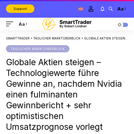
Aa
Support
Aa
SMARTTRADER
>
TÄGLICHER MARKTÜBERBLICK
>
GLOBALE AKTIEN STEIGEN – TECHNOLOGIEWERTE FÜHRE GEWINNE AN, NACHDEM NVIDIA EINEN FULMINANTEN GEWINNBERICHT + SEHR OPTIMISTISCHEN UMSATZPROGNOSE VORLEGT
TÄGLICHER MARKTÜBERBLICK
Globale Aktien steigen –
Technologiewerte führe
Gewinne an, nachdem Nvidia
einen fulminanten
Gewinnbericht + sehr
optimistischen
Umsatzprognose vorlegt