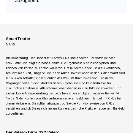
abzugeben.
SmartTrader
SCIS
Risikowarnung: Der Handel mit Forex/CFDs und anderen Derivaten ist hoch
spekulativ und birgt ein hohes Risiko. Die Ergebnisse sind nicht typisch und
können von Person zu Person variieren. Um mit dem Handel Geld zu verdienen,
braucht man Zeit, Hingabe und harte Arbeit. Investitionen in den Aktienmarkt sind
mit Risiken behaftet, einschließlich des Verlusts Ihrer Investition. Die in der
Vergangenheit auf dem Markt erzielten Ergebnisse sind kein Indikator für
zukünftige Ergebnisse. Alle Informationen dienen nur zu Bildungszwecken und
stellen keine Anlageberatung dar. Jede Investition erfolgt auf eigenes Risiko. 74
%-89 % der Konten von Kleinanlegern verlieren Geld beim Handel mit CFDs bei
diesen Anbietern. Sie sollten abwägen, ob Sie die Funktionsweise von CFDs
verstehen und ob Sie es sich leisten können, das hohe Risiko einzugehen, Ihr Geld
zu verlieren.
Der Valero-Turm, 122 Valero