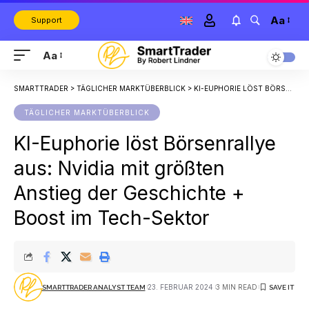
Aa
Support
Aa
SMARTTRADER
>
TÄGLICHER MARKTÜBERBLICK
>
KI-EUPHORIE LÖST BÖRSENRALLYE AUS: NVIDIA MIT GRÖSSTEN ANSTIEG DER GESCHICHTE + BOOST IM TECH-SEKTOR
TÄGLICHER MARKTÜBERBLICK
KI-Euphorie löst Börsenrallye
aus: Nvidia mit größten
Anstieg der Geschichte +
Boost im Tech-Sektor
23. FEBRUAR 2024
3 MIN READ
SMARTTRADER ANALYST TEAM