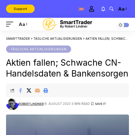
Aa
Support
Aa
SMARTTRADER
>
TÄGLICHE AKTUALISIERUNGEN
>
AKTIEN FALLEN; SCHWACHE CN-HANDELSDATEN & BANKENSORGEN
TÄGLICHE AKTUALISIERUNGEN
Aktien fallen; Schwache CN-
Handelsdaten & Bankensorgen
8. AUGUST 2023
3 MIN READ
ROBERT LINDNER