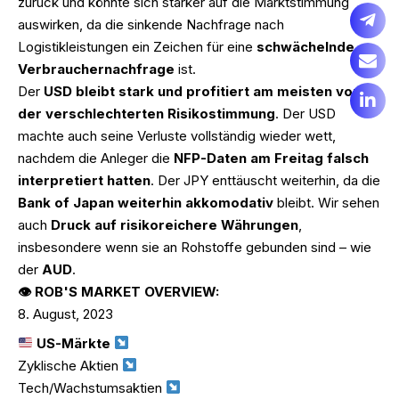
zurück und könnte sich stärker auf die Marktstimmung
auswirken, da die sinkende Nachfrage nach
Logistikleistungen ein Zeichen für eine
schwächelnde
Verbrauchernachfrage
ist.
Der
USD bleibt stark und profitiert am meisten von
der verschlechterten Risikostimmung
. Der USD
machte auch seine Verluste vollständig wieder wett,
nachdem die Anleger die
NFP-Daten am Freitag falsch
interpretiert hatten
. Der JPY enttäuscht weiterhin, da die
Bank of Japan weiterhin akkomodativ
bleibt. Wir sehen
auch
Druck auf risikoreichere Währungen
,
insbesondere wenn sie an Rohstoffe gebunden sind – wie
der
AUD
.
👁 ROB'S MARKET OVERVIEW:
August, 2023
US-Märkte
Zyklische Aktien
Tech/Wachstumsaktien