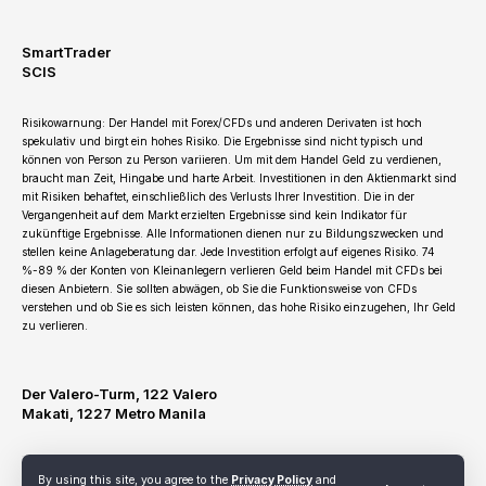
SmartTrader
SCIS
Risikowarnung: Der Handel mit Forex/CFDs und anderen Derivaten ist hoch
spekulativ und birgt ein hohes Risiko. Die Ergebnisse sind nicht typisch und
können von Person zu Person variieren. Um mit dem Handel Geld zu verdienen,
braucht man Zeit, Hingabe und harte Arbeit. Investitionen in den Aktienmarkt sind
mit Risiken behaftet, einschließlich des Verlusts Ihrer Investition. Die in der
Vergangenheit auf dem Markt erzielten Ergebnisse sind kein Indikator für
zukünftige Ergebnisse. Alle Informationen dienen nur zu Bildungszwecken und
stellen keine Anlageberatung dar. Jede Investition erfolgt auf eigenes Risiko. 74
%-89 % der Konten von Kleinanlegern verlieren Geld beim Handel mit CFDs bei
diesen Anbietern. Sie sollten abwägen, ob Sie die Funktionsweise von CFDs
verstehen und ob Sie es sich leisten können, das hohe Risiko einzugehen, Ihr Geld
zu verlieren.
Der Valero-Turm, 122 Valero
Makati, 1227 Metro Manila
By using this site, you agree to the
Privacy Policy
and
Terms of Use
Privacy Policy
Refund and Cancellation Policy