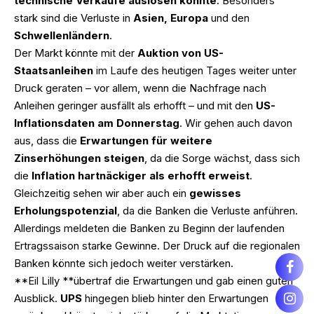
technische Verkäufe auslösen könnte
. Besonders
stark sind die Verluste in
Asien, Europa
und den
Schwellenländern
.
Der Markt könnte mit der
Auktion von US-
Staatsanleihen
im Laufe des heutigen Tages weiter unter
Druck geraten – vor allem, wenn die Nachfrage nach
Anleihen geringer ausfällt als erhofft – und mit den
US-
Inflationsdaten am Donnerstag
. Wir gehen auch davon
aus, dass die
Erwartungen für weitere
Zinserhöhungen steigen
, da die Sorge wächst, dass sich
die
Inflation hartnäckiger als erhofft erweist
.
Gleichzeitig sehen wir aber auch ein
gewisses
Erholungspotenzial
, da die Banken die Verluste anführen.
Allerdings meldeten die Banken zu Beginn der laufenden
Ertragssaison starke Gewinne. Der Druck auf die regionalen
Banken könnte sich jedoch weiter verstärken.
**Eil Lilly **übertraf die Erwartungen und gab einen guten
Ausblick.
UPS
hingegen blieb hinter den Erwartungen