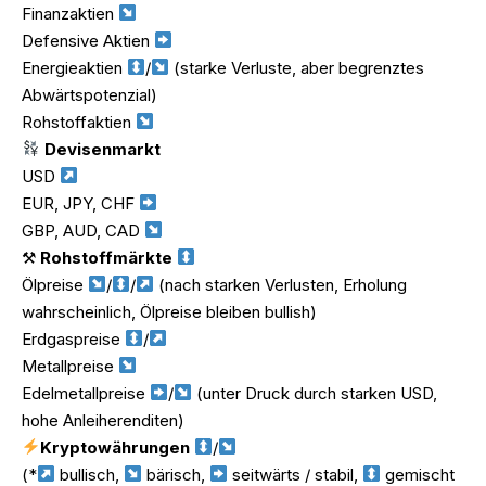
Finanzaktien
Defensive Aktien
Energieaktien
/
(starke Verluste, aber begrenztes
Abwärtspotenzial)
Rohstoffaktien
Devisenmarkt
USD
EUR, JPY, CHF
GBP, AUD, CAD
⚒
Rohstoffmärkte
Ölpreise
/
/
(nach starken Verlusten, Erholung
wahrscheinlich, Ölpreise bleiben bullish)
Erdgaspreise
/
Metallpreise
Edelmetallpreise
/
(unter Druck durch starken USD,
hohe Anleiherenditen)
Kryptowährungen
/
(*
bullisch,
bärisch,
seitwärts / stabil,
gemischt