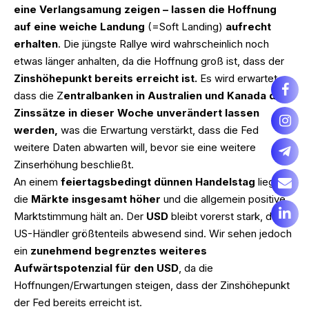
eine Verlangsamung zeigen – lassen die Hoffnung
auf eine weiche Landung
(=Soft Landing)
aufrecht
erhalten
. Die jüngste Rallye wird wahrscheinlich noch
etwas länger anhalten, da die Hoffnung groß ist, dass der
Zinshöhepunkt bereits erreicht ist.
Es wird erwartet,
dass die Z
entralbanken in Australien und Kanada die
Zinssätze in dieser Woche unverändert lassen
werden,
was die Erwartung verstärkt, dass die Fed
weitere Daten abwarten will, bevor sie eine weitere
Zinserhöhung beschließt.
An einem
feiertagsbedingt dünnen Handelstag
liegen
die
Märkte insgesamt höher
und die allgemein positive
Marktstimmung hält an. Der
USD
bleibt vorerst stark, da die
US-Händler größtenteils abwesend sind. Wir sehen jedoch
ein
zunehmend begrenztes weiteres
Aufwärtspotenzial für den USD
, da die
Hoffnungen/Erwartungen steigen, dass der Zinshöhepunkt
der Fed bereits erreicht ist.