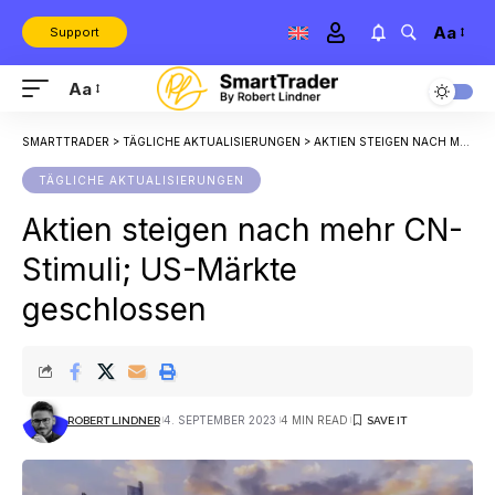
Aa
Support
Aa
SMARTTRADER
>
TÄGLICHE AKTUALISIERUNGEN
>
AKTIEN STEIGEN NACH MEHR CN-STIMULI; US-MÄRKTE GESCHLOSSEN
TÄGLICHE AKTUALISIERUNGEN
Aktien steigen nach mehr CN-
Stimuli; US-Märkte
geschlossen
4. SEPTEMBER 2023
4 MIN READ
ROBERT LINDNER