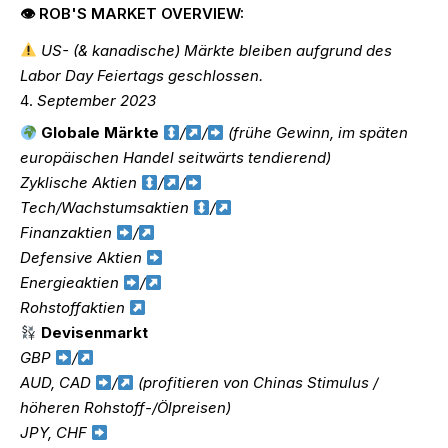
👁 ROB'S MARKET OVERVIEW:
US- (& kanadische) Märkte bleiben aufgrund des
Labor Day Feiertags geschlossen.
September 2023
Globale Märkte
/
/
(frühe Gewinn, im späten
europäischen Handel seitwärts tendierend)
Zyklische Aktien
/
/
Tech/Wachstumsaktien
/
Finanzaktien
/
Defensive Aktien
Energieaktien
/
Rohstoffaktien
Devisenmarkt
GBP
/
AUD, CAD
/
(profitieren von Chinas Stimulus /
höheren Rohstoff-/Ölpreisen)
JPY, CHF