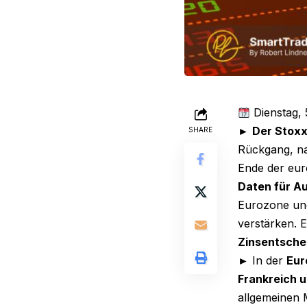
Dienstag, 
►
Der Stoxx
SHARE
Rückgang, na
Ende der eur
Daten für A
Eurozone und
verstärken. 
Zinsentsche
► In der
Eur
Frankreich 
allgemeinen 