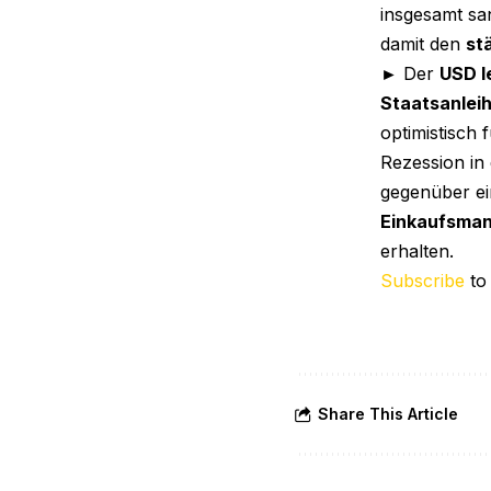
insgesamt sa
damit den
st
► Der
USD l
Staatsanlei
optimistisch 
Rezession in
gegenüber ei
Einkaufsma
erhalten.
Subscribe
to
Share This Article