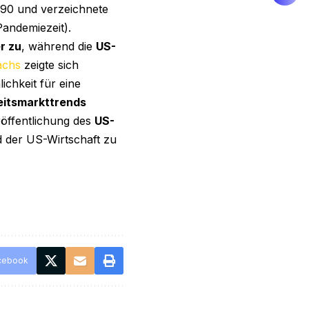
,90 und verzeichnete
Pandemiezeit).
r zu
, während die
US-
achs
zeigte sich
ichkeit für eine
beitsmarkttrends
röffentlichung des
US-
d der US-Wirtschaft zu
cebook