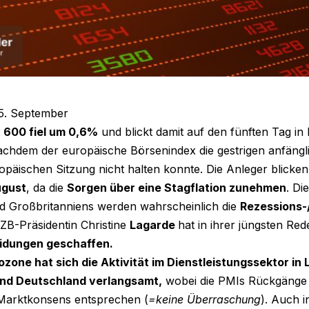
5. September
 600 fiel um 0,6%
und blickt damit auf den fünften Tag in 
chdem der europäische Börsenindex die gestrigen anfäng
opäischen Sitzung nicht halten konnte. Die Anleger blicke
ugust
, da die
Sorgen über eine Stagflation zunehmen
. Di
 Großbritanniens werden wahrscheinlich die
Rezessions-
EZB-Präsidentin Christine
Lagarde
hat in ihrer jüngsten Re
idungen geschaffen.
ozone hat sich die Aktivität im Dienstleistungssektor in
und Deutschland verlangsamt,
wobei die PMIs Rückgänge 
Marktkonsens entsprechen (
=keine Überraschung
). Auch 