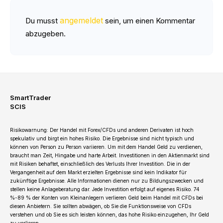
angemeldet
Du musst
sein, um einen Kommentar
abzugeben.
SmartTrader
SCIS
Risikowarnung: Der Handel mit Forex/CFDs und anderen Derivaten ist hoch
spekulativ und birgt ein hohes Risiko. Die Ergebnisse sind nicht typisch und
können von Person zu Person variieren. Um mit dem Handel Geld zu verdienen,
braucht man Zeit, Hingabe und harte Arbeit. Investitionen in den Aktienmarkt sind
mit Risiken behaftet, einschließlich des Verlusts Ihrer Investition. Die in der
Vergangenheit auf dem Markt erzielten Ergebnisse sind kein Indikator für
zukünftige Ergebnisse. Alle Informationen dienen nur zu Bildungszwecken und
stellen keine Anlageberatung dar. Jede Investition erfolgt auf eigenes Risiko. 74
%-89 % der Konten von Kleinanlegern verlieren Geld beim Handel mit CFDs bei
diesen Anbietern. Sie sollten abwägen, ob Sie die Funktionsweise von CFDs
verstehen und ob Sie es sich leisten können, das hohe Risiko einzugehen, Ihr Geld