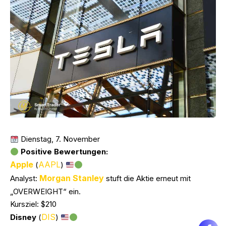
Dienstag, 7. November
Positive Bewertungen:
Apple
AAPL
(
)
Morgan Stanley
Analyst:
stuft die Aktie erneut mit
„OVERWEIGHT“ ein.
Kursziel: $210
DIS
Disney
(
)