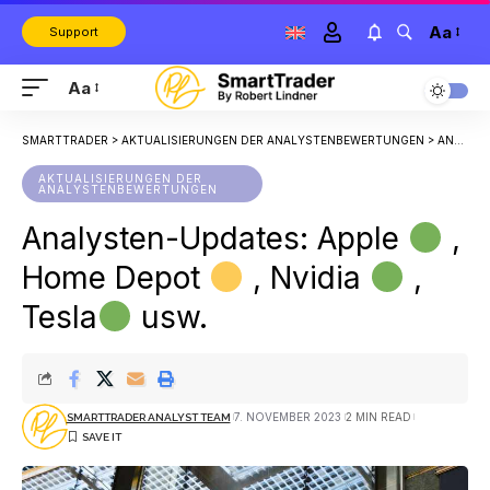
Aa
Support
Aa
SMARTTRADER
>
AKTUALISIERUNGEN DER ANALYSTENBEWERTUNGEN
>
ANALYSTEN-UPDATES: APPLE
AKTUALISIERUNGEN DER
ANALYSTENBEWERTUNGEN
Analysten-Updates: Apple
,
Home Depot
, Nvidia
,
Tesla
usw.
7. NOVEMBER 2023
2 MIN READ
SMARTTRADER ANALYST TEAM