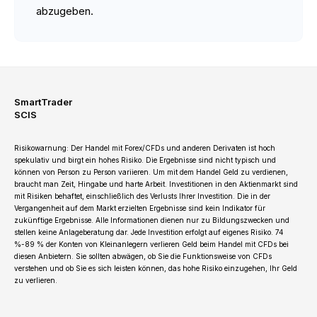
abzugeben.
SmartTrader
SCIS
Risikowarnung: Der Handel mit Forex/CFDs und anderen Derivaten ist hoch
spekulativ und birgt ein hohes Risiko. Die Ergebnisse sind nicht typisch und
können von Person zu Person variieren. Um mit dem Handel Geld zu verdienen,
braucht man Zeit, Hingabe und harte Arbeit. Investitionen in den Aktienmarkt sind
mit Risiken behaftet, einschließlich des Verlusts Ihrer Investition. Die in der
Vergangenheit auf dem Markt erzielten Ergebnisse sind kein Indikator für
zukünftige Ergebnisse. Alle Informationen dienen nur zu Bildungszwecken und
stellen keine Anlageberatung dar. Jede Investition erfolgt auf eigenes Risiko. 74
%-89 % der Konten von Kleinanlegern verlieren Geld beim Handel mit CFDs bei
diesen Anbietern. Sie sollten abwägen, ob Sie die Funktionsweise von CFDs
verstehen und ob Sie es sich leisten können, das hohe Risiko einzugehen, Ihr Geld
zu verlieren.