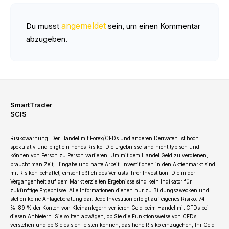
angemeldet
Du musst
sein, um einen Kommentar
abzugeben.
SmartTrader
SCIS
Risikowarnung: Der Handel mit Forex/CFDs und anderen Derivaten ist hoch
spekulativ und birgt ein hohes Risiko. Die Ergebnisse sind nicht typisch und
können von Person zu Person variieren. Um mit dem Handel Geld zu verdienen,
braucht man Zeit, Hingabe und harte Arbeit. Investitionen in den Aktienmarkt sind
mit Risiken behaftet, einschließlich des Verlusts Ihrer Investition. Die in der
Vergangenheit auf dem Markt erzielten Ergebnisse sind kein Indikator für
zukünftige Ergebnisse. Alle Informationen dienen nur zu Bildungszwecken und
stellen keine Anlageberatung dar. Jede Investition erfolgt auf eigenes Risiko. 74
%-89 % der Konten von Kleinanlegern verlieren Geld beim Handel mit CFDs bei
diesen Anbietern. Sie sollten abwägen, ob Sie die Funktionsweise von CFDs
verstehen und ob Sie es sich leisten können, das hohe Risiko einzugehen, Ihr Geld