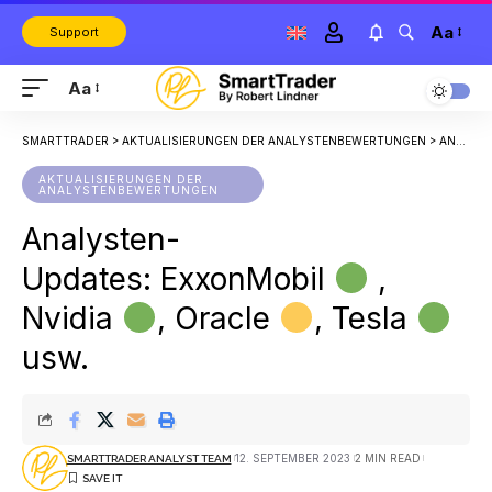
Aa
Support
Aa
SMARTTRADER
>
AKTUALISIERUNGEN DER ANALYSTENBEWERTUNGEN
>
ANALYSTEN-UPDATES: EXXONMOBIL
AKTUALISIERUNGEN DER
ANALYSTENBEWERTUNGEN
Analysten-
Updates: ExxonMobil
,
Nvidia
, Oracle
, Tesla
usw.
12. SEPTEMBER 2023
2 MIN READ
SMARTTRADER ANALYST TEAM