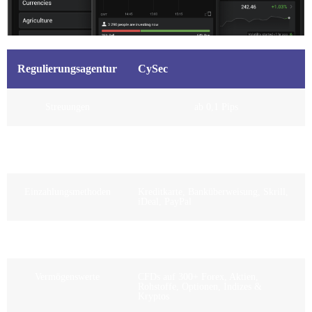
Regulierungsagentur
CySec
Streuungen
ab 0,1 Pips
Empfohlene
100€/500€
Mindesteinlage
Einzahlungsmethoden
Kreditkarte, Banküberweisung, Skrill,
iDeal, PayPal
Maximale Hebelwirkung
Bis zu 1:30 (CySec)
Vermögenswerte
CFDs auf 300+ Forex, Aktien,
Rohstoffe, Optionen, Indizes &
Kryptos