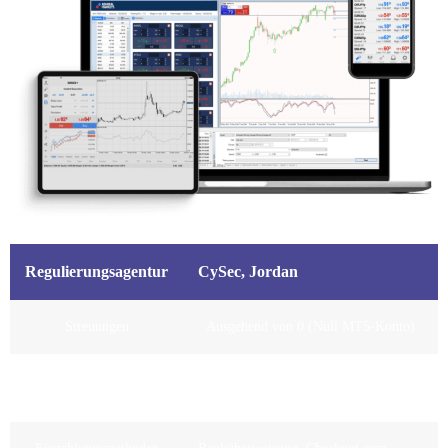
Regulierungsagentur
CySec, Jordan
Streuungen
Ausgehend von 0 (Null MT5-Konto)
Empfohlene
$1.000
Mindesteinlage