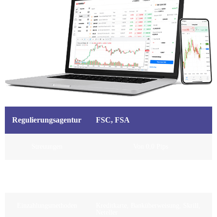
Regulierungsagentur
FSC, FSA
Streuungen
Von 0,0 Pips
Empfohlene
$ 100
Mindesteinlage
Einzahlungsmethoden
Kreditkarte, Banküberweisung, Skrill,
Neteller