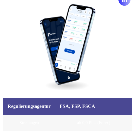
Regulierungsagentur
FSA, FSP, FSCA
Streuungen
ab 0,0 Pips (Forex)