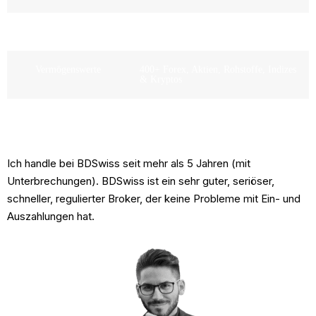
Maximale Hebelwirkung
1:500 (FSC & FSA)
Vermögenswerte
400+ Forex, Aktien, Rohstoffe, Indizes
& Kryptos
Demo-Konto
Unentgeltlich
Ich handle bei BDSwiss seit mehr als 5 Jahren (mit
Unterbrechungen). BDSwiss ist ein sehr guter, seriöser,
schneller, regulierter Broker, der keine Probleme mit Ein- und
Auszahlungen hat.