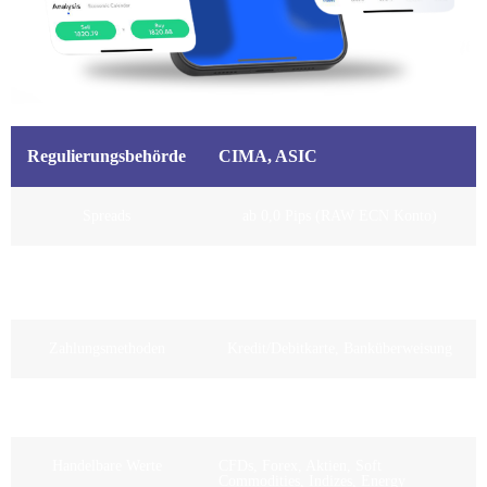
Regulierungsbehörde
CIMA, ASIC
Spreads
ab 0,0 Pips (RAW ECN Konto)
Empfohlene
100€/500€
Mindesteinzahlung
Zahlungsmethoden
Kredit/Debitkarte, Banküberweisung
Maximaler Hebel
Bis zu 1:500
Handelbare Werte
CFDs, Forex, Aktien, Soft
Commodities, Indizes, Energy