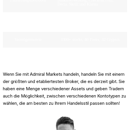
Einzahlungsmethoden
Banküberweisung, Checkout.com,
Decta, Skrill und Klarna
Maximale Hebelwirkung
Für EU-Kunden 1:30 (CySec) 1:500
(Jordan)
Vermögenswerte
3300+ stocks, 40 Forex, 32 Cryptos
Demo-Konto
Unentgeltlich
Wenn Sie mit Admiral Markets handeln, handeln Sie mit einem
der größten und etabliertesten Broker, die es derzeit gibt. Sie
haben eine Menge verschiedener Assets und geben Tradern
auch die Möglichkeit, zwischen verschiedenen Kontotypen zu
wählen, die am besten zu Ihrem Handelsstil passen sollten!