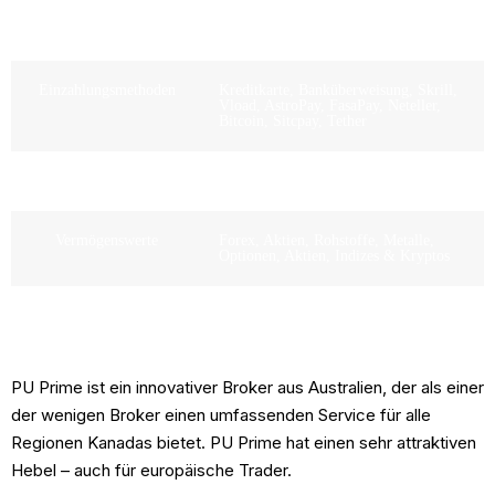
Empfohlene
100€/500€
Mindesteinlage
Einzahlungsmethoden
Kreditkarte, Banküberweisung, Skrill,
Vload, AstroPay, FasaPay, Neteller,
Bitcoin, Sitcpay, Tether
Maximale Hebelwirkung
Bis zu 1:500
Vermögenswerte
Forex, Aktien, Rohstoffe, Metalle,
Optionen, Aktien, Indizes & Kryptos
Demo-Konto
Unentgeltlich
PU Prime ist ein innovativer Broker aus Australien, der als einer
der wenigen Broker einen umfassenden Service für alle
Regionen Kanadas bietet. PU Prime hat einen sehr attraktiven
Hebel – auch für europäische Trader.