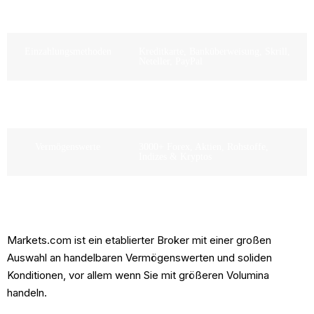
Empfohlene
$ 100
Mindesteinlage
Einzahlungsmethoden
Kreditkarte, Banküberweisung, Skrill,
Neteller, PayPal
Maximale Hebelwirkung
Für EU/UK-Kunden 1:30 (CySEC,
FCA, ASIC) 1:300 (FSC)
Vermögenswerte
3000+ Forex, Aktien, Rohstoffe,
Indizes & Kryptos
Demo-Konto
Unentgeltlich
Markets.com ist ein etablierter Broker mit einer großen
Auswahl an handelbaren Vermögenswerten und soliden
Konditionen, vor allem wenn Sie mit größeren Volumina
handeln.