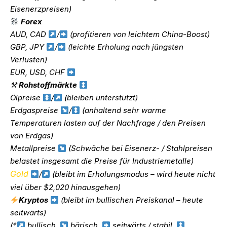
Eisenerzpreisen)
Forex
AUD, CAD
/
(profitieren von leichtem China-Boost)
GBP, JPY
/
(leichte Erholung nach jüngsten
Verlusten)
EUR, USD, CHF
⚒
Rohstoffmärkte
Ölpreise
/
(bleiben unterstützt)
Erdgaspreise
/
(anhaltend sehr warme
Temperaturen lasten auf der Nachfrage / den Preisen
von Erdgas)
Metallpreise
(Schwäche bei Eisenerz- / Stahlpreisen
belastet insgesamt die Preise für Industriemetalle)
Gold
/
(bleibt im Erholungsmodus – wird heute nicht
viel über $2,020 hinausgehen)
Kryptos
(bleibt im bullischen Preiskanal – heute
seitwärts)
(*
bullisch,
bärisch,
seitwärts / stabil,