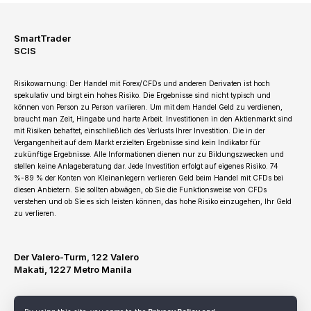
SmartTrader
SCIS
Risikowarnung: Der Handel mit Forex/CFDs und anderen Derivaten ist hoch
spekulativ und birgt ein hohes Risiko. Die Ergebnisse sind nicht typisch und
können von Person zu Person variieren. Um mit dem Handel Geld zu verdienen,
braucht man Zeit, Hingabe und harte Arbeit. Investitionen in den Aktienmarkt sind
mit Risiken behaftet, einschließlich des Verlusts Ihrer Investition. Die in der
Vergangenheit auf dem Markt erzielten Ergebnisse sind kein Indikator für
zukünftige Ergebnisse. Alle Informationen dienen nur zu Bildungszwecken und
stellen keine Anlageberatung dar. Jede Investition erfolgt auf eigenes Risiko. 74
%-89 % der Konten von Kleinanlegern verlieren Geld beim Handel mit CFDs bei
diesen Anbietern. Sie sollten abwägen, ob Sie die Funktionsweise von CFDs
verstehen und ob Sie es sich leisten können, das hohe Risiko einzugehen, Ihr Geld
zu verlieren.
Der Valero-Turm, 122 Valero
Makati, 1227 Metro Manila