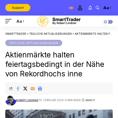
Aa
Support
Aa
SMARTTRADER
>
TÄGLICHE AKTUALISIERUNGEN
>
AKTIENMÄRKTE HALTEN FEIERTAGSBEDINGT IN DER NÄHE VON REKORDHOCHS INNE
TÄGLICHE AKTUALISIERUNGEN
Aktienmärkte halten
feiertagsbedingt in der Nähe
von Rekordhochs inne
19. FEBRUAR 2024
4 MIN READ
ROBERT LINDNER