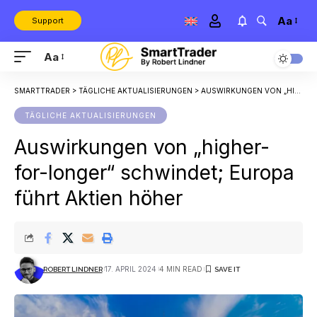
Aa
Support
Aa
SMARTTRADER
>
TÄGLICHE AKTUALISIERUNGEN
>
AUSWIRKUNGEN VON „HIGHER-FOR-LONGER“ SCHWINDET; EUROPA FÜHRT AKTIEN HÖHER
TÄGLICHE AKTUALISIERUNGEN
Auswirkungen von „higher-
for-longer“ schwindet; Europa
führt Aktien höher
17. APRIL 2024
4 MIN READ
ROBERT LINDNER