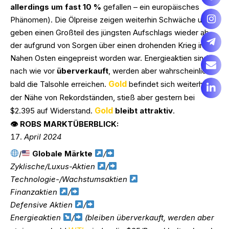
allerdings um fast 10 %
gefallen – ein europäisches
Phänomen). Die Ölpreise zeigen weiterhin Schwäche und
geben einen Großteil des jüngsten Aufschlags wieder ab,
der aufgrund von Sorgen über einen drohenden Krieg im
Nahen Osten eingepreist worden war. Energieaktien sind
nach wie vor
überverkauft
, werden aber wahrscheinlich
Gold
bald die Talsohle erreichen.
befindet sich weiterhin in
der Nähe von Rekordständen, stieß aber gestern bei
Gold
$2.395 auf Widerstand.
bleibt attraktiv
.
👁 ROBS MARKTÜBERBLICK:
April 2024
/
Globale Märkte
/
Zyklische/Luxus-Aktien
/
Technologie-/Wachstumsaktien
Finanzaktien
/
Defensive Aktien
/
Energieaktien
/
(bleiben überverkauft, werden aber