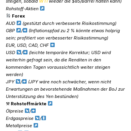
WTI
steigen, sobald
wieder die $85/Barrel halten kann)
Rohstoff-Aktien
Forex
AUD
(gestützt durch verbesserte Risikostimmung)
GBP
/
(Inflationspfad zu 2 % könnte etwas holprig
sein; profitiert von verbesserter Risikostimmung)
EUR, USD, CAD, CHF
USD
/
(leichte temporäre Korrektur; USD wird
weiterhin gefragt sein, da die Renditen in den
kommenden Tagen voraussichtlich weiter steigen
werden)
JPY
/
(JPY wäre noch schwächer, wenn nicht
Erwartungen an bevorstehende Maßnahmen der BoJ zur
Unterstützung des Yen bestünden)
⚒
Rohstoffmärkte
Ölpreise
/
Erdgaspreise
/
Metallpreise