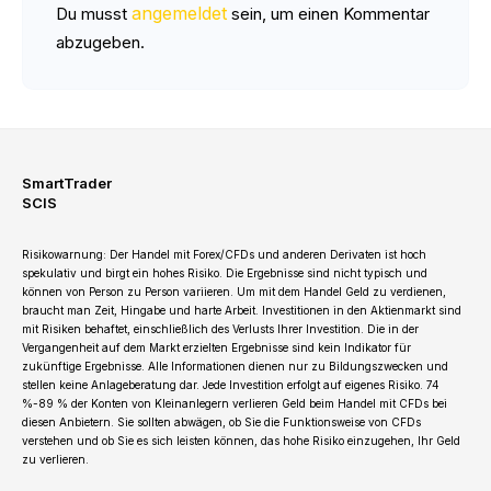
angemeldet
Du musst
sein, um einen Kommentar
abzugeben.
SmartTrader
SCIS
Risikowarnung: Der Handel mit Forex/CFDs und anderen Derivaten ist hoch
spekulativ und birgt ein hohes Risiko. Die Ergebnisse sind nicht typisch und
können von Person zu Person variieren. Um mit dem Handel Geld zu verdienen,
braucht man Zeit, Hingabe und harte Arbeit. Investitionen in den Aktienmarkt sind
mit Risiken behaftet, einschließlich des Verlusts Ihrer Investition. Die in der
Vergangenheit auf dem Markt erzielten Ergebnisse sind kein Indikator für
zukünftige Ergebnisse. Alle Informationen dienen nur zu Bildungszwecken und
stellen keine Anlageberatung dar. Jede Investition erfolgt auf eigenes Risiko. 74
%-89 % der Konten von Kleinanlegern verlieren Geld beim Handel mit CFDs bei
diesen Anbietern. Sie sollten abwägen, ob Sie die Funktionsweise von CFDs
verstehen und ob Sie es sich leisten können, das hohe Risiko einzugehen, Ihr Geld
zu verlieren.