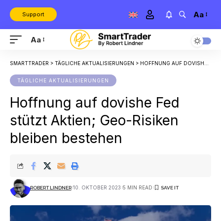
Aa
Support
Aa
SMARTTRADER
>
TÄGLICHE AKTUALISIERUNGEN
>
HOFFNUNG AUF DOVISHE FED STÜTZT AKTIEN; GEO-RISIKEN BLEIBEN BESTEHEN
TÄGLICHE AKTUALISIERUNGEN
Hoffnung auf dovishe Fed
stützt Aktien; Geo-Risiken
bleiben bestehen
10. OKTOBER 2023
5 MIN READ
ROBERT LINDNER