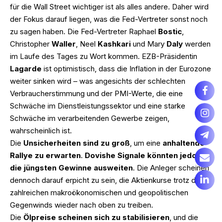
für die Wall Street wichtiger ist als alles andere. Daher wird
der Fokus darauf liegen, was die Fed-Vertreter sonst noch
zu sagen haben. Die Fed-Vertreter Raphael
Bostic
,
Christopher
Waller
, Neel
Kashkari
und Mary
Daly
werden
im Laufe des Tages zu Wort kommen. EZB-Präsidentin
Lagarde
ist optimistisch, dass die Inflation in der Eurozone
weiter sinken wird – was angesichts der schlechten
Verbraucherstimmung und der PMI-Werte, die eine
Schwäche im Dienstleistungssektor und eine starke
Schwäche im verarbeitenden Gewerbe zeigen,
wahrscheinlich ist.
Die
Unsicherheiten sind zu groß
, um eine
anhaltende
Rallye zu erwarten
.
Dovishe Signale könnten jedoch
die jüngsten Gewinne ausweiten
. Die Anleger scheinen
dennoch darauf erpicht zu sein, die Aktienkurse trotz des
zahlreichen makroökonomischen und geopolitischen
Gegenwinds wieder nach oben zu treiben.
Die
Ölpreise scheinen sich zu stabilisieren
, und die