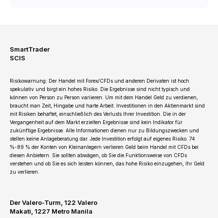
SmartTrader
SCIS
Risikowarnung: Der Handel mit Forex/CFDs und anderen Derivaten ist hoch
spekulativ und birgt ein hohes Risiko. Die Ergebnisse sind nicht typisch und
können von Person zu Person variieren. Um mit dem Handel Geld zu verdienen,
braucht man Zeit, Hingabe und harte Arbeit. Investitionen in den Aktienmarkt sind
mit Risiken behaftet, einschließlich des Verlusts Ihrer Investition. Die in der
Vergangenheit auf dem Markt erzielten Ergebnisse sind kein Indikator für
zukünftige Ergebnisse. Alle Informationen dienen nur zu Bildungszwecken und
stellen keine Anlageberatung dar. Jede Investition erfolgt auf eigenes Risiko. 74
%-89 % der Konten von Kleinanlegern verlieren Geld beim Handel mit CFDs bei
diesen Anbietern. Sie sollten abwägen, ob Sie die Funktionsweise von CFDs
verstehen und ob Sie es sich leisten können, das hohe Risiko einzugehen, Ihr Geld
zu verlieren.
Der Valero-Turm, 122 Valero
Makati, 1227 Metro Manila