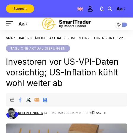
Aa
Support
Aa
SMARTTRADER
>
TÄGLICHE AKTUALISIERUNGEN
>
INVESTOREN VOR US-VPI-DATEN VORSICHTIG; US-INFLATION KÜHLT WOHL WEITER AB
TÄGLICHE AKTUALISIERUNGEN
Investoren vor US-VPI-Daten
vorsichtig; US-Inflation kühlt
wohl weiter ab
13. FEBRUAR 2024
4 MIN READ
ROBERT LINDNER