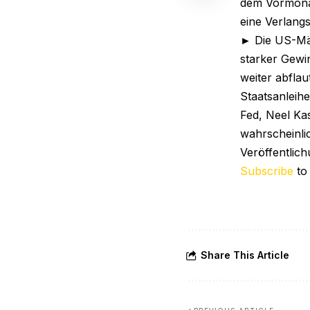
dem Vormonat
eine Verlang
► Die US-Mär
starker Gewi
weiter abflau
Staatsanleihe
Fed, Neel Kas
wahrscheinlic
Veröffentlic
Subscribe
to
Share This Article