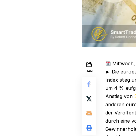
Mittwoch, 
► Die europä
SHARE
Index stieg 
um 4 % aufgr
Anstieg von
anderen eur
der Veröffen
durch eine v
Gewinnerholu