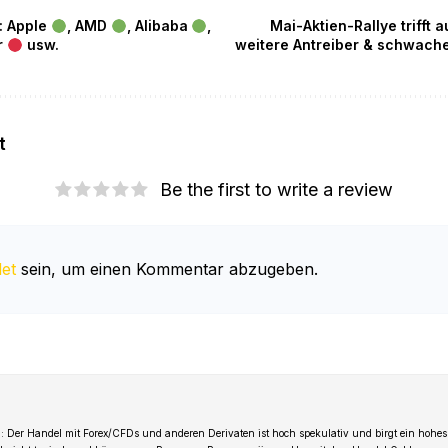
: Apple
, AMD
, Alibaba
,
Mai-Aktien-Rallye trifft
r
usw.
weitere Antreiber & schwach
t
Be the first to write a review
et
sein, um einen Kommentar abzugeben.
 Der Handel mit Forex/CFDs und anderen Derivaten ist hoch spekulativ und birgt ein hohes 