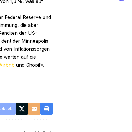
von 1,3 %, was auf
er Federal Reserve und
timmung, die aber
 Renditen der US-
sident der Minneapolis
d von Inflationssorgen
e warten auf die
Airbnb
und Shopify.
cebook