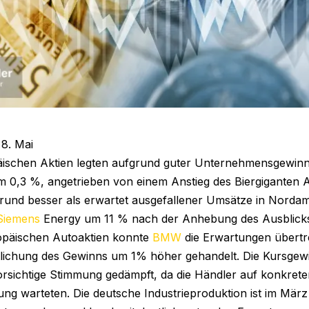
8. Mai
ischen Aktien legten aufgrund guter Unternehmensgewinn
um 0,3 %, angetrieben von einem Anstieg des Biergiganten
und besser als erwartet ausgefallener Umsätze in Norda
Siemens
Energy um 11 % nach der Anhebung des Ausblicks
opäischen Autoaktien konnte
BMW
die Erwartungen übertr
tlichung des Gewinns um 1% höher gehandelt. Die Kursge
orsichtige Stimmung gedämpft, da die Händler auf konkrete
ng warteten. Die deutsche Industrieproduktion ist im Mä