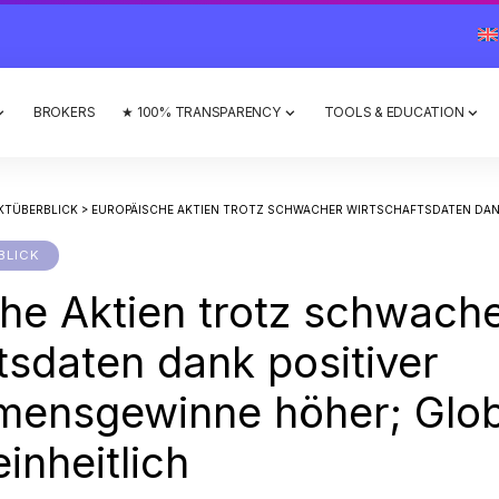
BROKERS
★ 100% TRANSPARENCY
TOOLS & EDUCATION
KTÜBERBLICK
>
EUROPÄISCHE AKTIEN TROTZ SCHWACHER WIRTSCHAFTSDATEN DANK POSITIVER UNTERNEHMENSGEWIN
BLICK
he Aktien trotz schwach
tsdaten dank positiver
mensgewinne höher; Glob
inheitlich