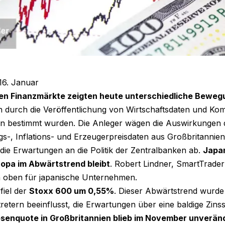
16. Januar
len Finanzmärkte zeigten heute unterschiedliche Bewe
h durch die Veröffentlichung von Wirtschaftsdaten und K
n bestimmt wurden. Die Anleger wägen die Auswirkungen 
gs-, Inflations- und Erzeugerpreisdaten aus Großbritannie
die Erwartungen an die Politik der Zentralbanken ab.
Japan
opa im Abwärtstrend bleibt
. Robert Lindner, SmartTrader
ch oben für japanische Unternehmen.
fiel der
Stoxx 600 um 0,55%
. Dieser Abwärtstrend wurd
retern beeinflusst, die Erwartungen über eine baldige Zin
osenquote in Großbritannien blieb im November unveränd