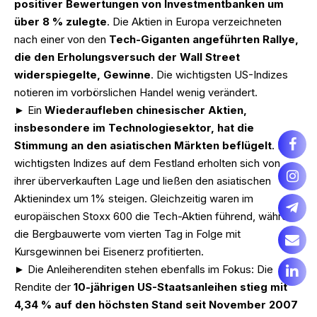
positiver Bewertungen von Investmentbanken um
über 8 % zulegte
. Die Aktien in Europa verzeichneten
nach einer von den
Tech-Giganten angeführten Rallye,
die den Erholungsversuch der Wall Street
widerspiegelte, Gewinne
. Die wichtigsten US-Indizes
notieren im vorbörslichen Handel wenig verändert.
► Ein
Wiederaufleben chinesischer Aktien,
insbesondere im Technologiesektor, hat die
Stimmung an den asiatischen Märkten beflügelt
. Die
wichtigsten Indizes auf dem Festland erholten sich von
ihrer überverkauften Lage und ließen den asiatischen
Aktienindex um 1% steigen. Gleichzeitig waren im
europäischen Stoxx 600 die Tech-Aktien führend, während
die Bergbauwerte vom vierten Tag in Folge mit
Kursgewinnen bei Eisenerz profitierten.
► Die Anleiherenditen stehen ebenfalls im Fokus: Die
Rendite der
10-jährigen US-Staatsanleihen stieg mit
4,34 % auf den höchsten Stand seit November 2007