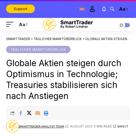
Aa
Support
Aa
SMARTTRADER
>
TÄGLICHER MARKTÜBERBLICK
>
GLOBALE AKTIEN STEIGEN DURCH OPTIMISMUS IN TECHNOLOGIE; TREASURIES STABILISIEREN SICH NACH ANSTIEGEN
TÄGLICHER MARKTÜBERBLICK
Globale Aktien steigen durch
Optimismus in Technologie;
Treasuries stabilisieren sich
nach Anstiegen
22. AUGUST 2023
3 MIN READ
SMARTTRADER ANALYST TEAM