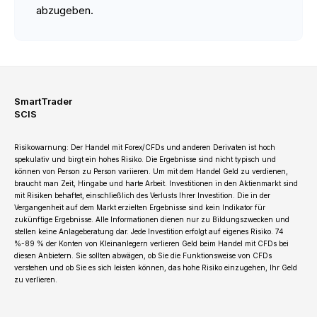
abzugeben.
SmartTrader
SCIS
Risikowarnung: Der Handel mit Forex/CFDs und anderen Derivaten ist hoch
spekulativ und birgt ein hohes Risiko. Die Ergebnisse sind nicht typisch und
können von Person zu Person variieren. Um mit dem Handel Geld zu verdienen,
braucht man Zeit, Hingabe und harte Arbeit. Investitionen in den Aktienmarkt sind
mit Risiken behaftet, einschließlich des Verlusts Ihrer Investition. Die in der
Vergangenheit auf dem Markt erzielten Ergebnisse sind kein Indikator für
zukünftige Ergebnisse. Alle Informationen dienen nur zu Bildungszwecken und
stellen keine Anlageberatung dar. Jede Investition erfolgt auf eigenes Risiko. 74
%-89 % der Konten von Kleinanlegern verlieren Geld beim Handel mit CFDs bei
diesen Anbietern. Sie sollten abwägen, ob Sie die Funktionsweise von CFDs
verstehen und ob Sie es sich leisten können, das hohe Risiko einzugehen, Ihr Geld
zu verlieren.