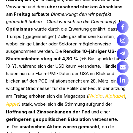
Vorwoche und dem
überraschend starken Abschluss
am Freitag
aufbaute
(Anmerkung: den wir perfekt
gehandelt haben – Glückwunsch an die Community).
Der
Optimismus
wurde durch die Erwartung genährt, dass
Trumps („gegenseitige“) Zölle gezielter sein könnten,
wobei einige Länder oder Sektoren möglicherweise
ausgenommen werden. Die
Rendite 10-jähriger US-
Staatsanleihen stieg auf 4,30 %
(+5 Basispunkte für US
10-Y), während sich der USD kaum veränderte. Händler
haben nun die Flash-PMI-Daten der USA im Blick und
blicken auf den PCE-Inflationsbericht am 28. März, ein
wichtiger Gradmesser für die Politik der Fed. In der Sitzung
Nvidia
Alphabet
am Freitag erholten sich die Megacaps
(
,
,
Apple
)
stark, wobei sich die Stimmung aufgrund der
Hoffnung auf Zinssenkungen der Fed
und einer
geringeren geopolitischen Eskalation
verbesserte.
► Die
asiatischen Aktien waren gemischt,
da die