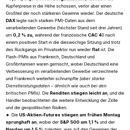
Kupferpreise in die Höhe schossen, verlor aber einen
Großteil der noch stärkeren Gewinne wieder. Der deutsche
DAX
legte nach starken PMI-Daten aus dem
verarbeitenden Gewerbe (höchster Stand seit drei Jahren)
um
0,2 % zu,
während der französische
CAC 4
0 nach
einem positiven Start in die dieswöchige Sitzung und trotz
des Rückgangs im Privatsektor nun wieder
flat
ist. Die
Flash-PMIs aus Frankreich, Deutschland und
Großbritannien waren gemischt, wobei Deutschland eine
Verbesserung im verarbeitenden Gewerbe verzeichnete
und Frankreich weiterhin schrumpfte
(aber starke
Dienstleistungsdaten – ähnlich wie auch bei den
britischen PMIs)
. Die
Renditen stiegen leicht an
, und die
Händler beobachteten die weitere Entwicklung der Zölle
und die geopolitischen Risiken.
► Die
US-Aktien-Futures stiegen am frühen Montag
sprunghaft an
, wobei der
S&P 500 um 1,1 %
und der
Nasdaq um 1,5 %
zulegten, was auf den Gewinnen der