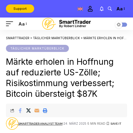
Aa
Support
Aa
SMARTTRADER
>
TÄGLICHER MARKTÜBERBLICK
>
MÄRKTE ERHOLEN IN HOFFNUNG AUF REDUZIERTE US-ZÖLLE; RISIKOSTIMMUNG VERBESSERT; BITCOIN ÜBERSTEIGT $87K
TÄGLICHER MARKTÜBERBLICK
Märkte erholen in Hoffnung
auf reduzierte US-Zölle;
Risikostimmung verbessert;
Bitcoin übersteigt $87K
24. MÄRZ 2025
5 MIN READ
SMARTTRADER ANALYST TEAM