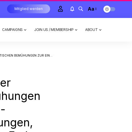
Aa
Mitglied werden
CAMPAIGNS
JOIN US / MEMBERSHIP
ABOUT
INNMELDUNGEN, US-EINZELHANDELSUMSÄTZE & WEITERE FED-KOMMENTARE
er
ühungen
-
ungen,