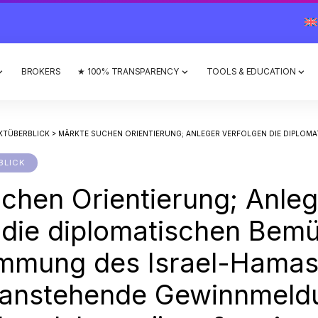
BROKERS
★ 100% TRANSPARENCY
TOOLS & EDUCATION
KTÜBERBLICK
>
MÄRKTE SUCHEN ORIENTIERUNG; ANLEGER VERFOLGEN DIE DIPLOMATISCHEN BEMÜHUNGEN ZUR EINDÄMMUNG DES ISRAEL-HAMAS-KONFLIKTS, ANSTEHENDE GEW
BLICK
chen Orientierung; Anleg
 die diplomatischen Bem
ämmung des Israel-Hamas
, anstehende Gewinnmeld