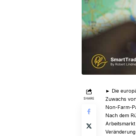
► Die europä
Zuwachs von 
SHARE
Non-Farm-Pay
Nach dem Rü
Arbeitsmarkt
Veränderung d