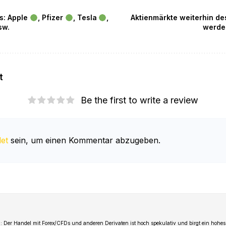
s: Apple
, Pfizer
, Tesla
,
Aktienmärkte weiterhin des
sw.
werde
t
Be the first to write a review
et
sein, um einen Kommentar abzugeben.
 Der Handel mit Forex/CFDs und anderen Derivaten ist hoch spekulativ und birgt ein hohes 