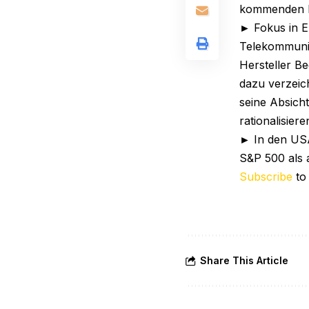
kommenden M
► Fokus in Eu
Telekommunik
Hersteller B
dazu verzeic
seine Absich
rationalisiere
► In den USA
S&P 500 als 
Subscribe
to
Share This Article