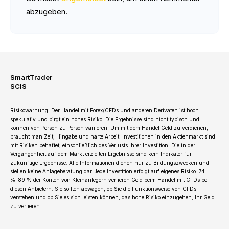
abzugeben.
SmartTrader
SCIS
Risikowarnung: Der Handel mit Forex/CFDs und anderen Derivaten ist hoch
spekulativ und birgt ein hohes Risiko. Die Ergebnisse sind nicht typisch und
können von Person zu Person variieren. Um mit dem Handel Geld zu verdienen,
braucht man Zeit, Hingabe und harte Arbeit. Investitionen in den Aktienmarkt sind
mit Risiken behaftet, einschließlich des Verlusts Ihrer Investition. Die in der
Vergangenheit auf dem Markt erzielten Ergebnisse sind kein Indikator für
zukünftige Ergebnisse. Alle Informationen dienen nur zu Bildungszwecken und
stellen keine Anlageberatung dar. Jede Investition erfolgt auf eigenes Risiko. 74
%-89 % der Konten von Kleinanlegern verlieren Geld beim Handel mit CFDs bei
diesen Anbietern. Sie sollten abwägen, ob Sie die Funktionsweise von CFDs
verstehen und ob Sie es sich leisten können, das hohe Risiko einzugehen, Ihr Geld
zu verlieren.