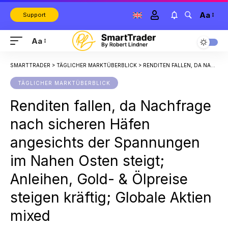
Aa
Support
Aa
SMARTTRADER
>
TÄGLICHER MARKTÜBERBLICK
>
RENDITEN FALLEN, DA NACHFRAGE NACH SICHEREN HÄFEN ANGESICHTS DER SPANNUNGEN IM NAHEN OSTEN STEIGT; ANLEIHEN, GOLD- & ÖLPREISE STEIGEN KRÄFTIG; GLOBALE AKTIEN MIXED
TÄGLICHER MARKTÜBERBLICK
Renditen fallen, da Nachfrage
nach sicheren Häfen
angesichts der Spannungen
im Nahen Osten steigt;
Anleihen, Gold- & Ölpreise
steigen kräftig; Globale Aktien
mixed