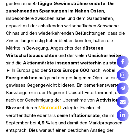
gestern eine
4-tägige Gewinnsträhne endete.
Die
zunehmenden Spannungen im Nahen Osten
,
insbesondere zwischen Israel und dem Gazastreifen,
gepaart mit der anhaltenden wirtschaftlichen Schwäche
Chinas und den wiederkehrenden Befürchtungen, dass die
Zinsen längerfristig höher bleiben könnten, halten die
Märkte in Bewegung. Angesichts der
düsteren
Wirtschaftsaussichten
und der vielen
Unsicherheiten
sind die
Aktienmärkte insgesamt weiterhin zu stark.
► In Europa gab der
Stoxx Europe 600
nach, wobei
Energieaktien
aufgrund der gestiegenen Ölpreise ein
gewisses Gegengewicht bildeten. Ein bemerkenswerter
Kurssteigerer in der Region ist Ubisoft Entertainment, das
nach der Genehmigung der Übernahme von
Activision
Microsoft
Blizzard
durch
zulegte. Frankreich
veröffentlichte ebenfalls seine
Inflationsrate
, die im
September bei
4,9 %
lag und damit den Marktprognosen
entsprach. Dies war auf einen deutlichen Anstieg der