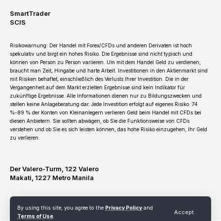
SmartTrader
SCIS
Risikowarnung: Der Handel mit Forex/CFDs und anderen Derivaten ist hoch
spekulativ und birgt ein hohes Risiko. Die Ergebnisse sind nicht typisch und
können von Person zu Person variieren. Um mit dem Handel Geld zu verdienen,
braucht man Zeit, Hingabe und harte Arbeit. Investitionen in den Aktienmarkt sind
mit Risiken behaftet, einschließlich des Verlusts Ihrer Investition. Die in der
Vergangenheit auf dem Markt erzielten Ergebnisse sind kein Indikator für
zukünftige Ergebnisse. Alle Informationen dienen nur zu Bildungszwecken und
stellen keine Anlageberatung dar. Jede Investition erfolgt auf eigenes Risiko. 74
%-89 % der Konten von Kleinanlegern verlieren Geld beim Handel mit CFDs bei
diesen Anbietern. Sie sollten abwägen, ob Sie die Funktionsweise von CFDs
verstehen und ob Sie es sich leisten können, das hohe Risiko einzugehen, Ihr Geld
zu verlieren.
Der Valero-Turm, 122 Valero
Makati, 1227 Metro Manila
By using this site, you agree to the
Privacy Policy
and
Terms of Use
Privacy Policy
Refund and Cancellation Policy
Accept
Terms of Use
.