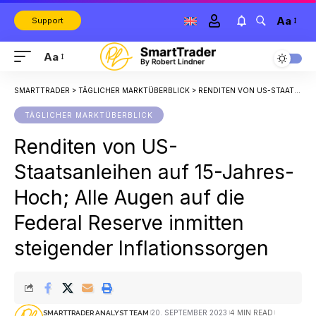
Aa
Support
Aa
SMARTTRADER
>
TÄGLICHER MARKTÜBERBLICK
>
RENDITEN VON US-STAATSANLEIHEN AUF 15-JAHRES-HOCH; ALLE AUGEN AUF DIE FEDERAL RESERVE INMITTEN STEIGENDER INFLATIONSSORGEN
TÄGLICHER MARKTÜBERBLICK
Renditen von US-
Staatsanleihen auf 15-Jahres-
Hoch; Alle Augen auf die
Federal Reserve inmitten
steigender Inflationssorgen
20. SEPTEMBER 2023
4 MIN READ
SMARTTRADER ANALYST TEAM