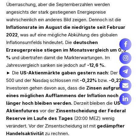
Überraschung, aber die Septemberzahlen werden
angesichts der stark gestiegenen Energiepreise
wahrscheinlich ein anderes Bild zeigen. Dennoch ist die
Inflationsrate im August die niedrigste seit Februar
2022
, was auf eine mögliche Abkühlung des globalen
Inflationsumfelds hindeutet. Die
deutschen
Erzeugerpreise stiegen im Monatsvergleich um 0,3
%
und übertrafen damit die Markterwartungen. Im
Jahresvergleich sanken sie jedoch auf
-12,6 %.
► Die
US-Aktienmärkte gaben gestern nach
: Der S&P
500 und der Nasdaq schlossen mit
-0,22%
bzw.
-0,23%
.
Investoren gehen davon aus, dass die
Zinsen aufgrund
eines möglichen Aufflammens der Inflation noch
länger hoch bleiben werden.
Derzeit bleiben die
US-
Aktienfutures
vor der
Zinsentscheidung der Federal
Reserve im Laufe des Tages
(20:00 MEZ) wenig
verändert. Vor der Zinsentscheidung ist mit
gedämpfter
Handelsaktivität
zu rechnen.