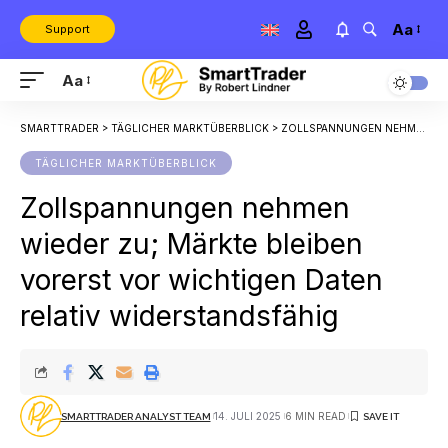
Aa
Support
Aa
SMARTTRADER
>
TÄGLICHER MARKTÜBERBLICK
>
ZOLLSPANNUNGEN NEHMEN WIEDER ZU; MÄRKTE BLEIBEN VORERST VOR WICHTIGEN DATEN RELATIV WIDERSTANDSFÄHIG
TÄGLICHER MARKTÜBERBLICK
Zollspannungen nehmen
wieder zu; Märkte bleiben
vorerst vor wichtigen Daten
relativ widerstandsfähig
14. JULI 2025
6 MIN READ
SMARTTRADER ANALYST TEAM