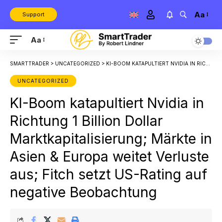
Aa
Support
Aa
SMARTTRADER
>
UNCATEGORIZED
>
KI-BOOM KATAPULTIERT NVIDIA IN RICHTUNG 1 BILLION DOLLAR MARKTKAPITALISIERUNG; MÄRKTE IN ASIEN & EUROPA WEITET VERLUSTE AUS; FITCH SETZT US-RATING AUF NEGATIVE BEOBACHTUNG
UNCATEGORIZED
KI-Boom katapultiert Nvidia in
Richtung 1 Billion Dollar
Marktkapitalisierung; Märkte in
Asien & Europa weitet Verluste
aus; Fitch setzt US-Rating auf
negative Beobachtung