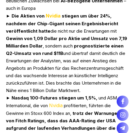
deutlichen Zuwächsen bei
AI-bezogene Unternehmen
–
auch in Europa
Nvidia
►
Die Aktien von
stiegen um über 24%,
nachdem der Chip-Gigant seinen Ergebnisbericht
veröffentlicht hatte
die nicht nur die Erwartungen mit
Gewinn von 1,09 Dollar pro Aktie und Umsatz von 7,19
Milliarden Dollar
, sondern auch
prognostizierte einen
Q2-Umsatz von rund $11B
und übertraf damit deutlich die
Erwartungen der Analysten, was auf einen Anstieg des
Angebots an Produkten für das Rechenzentrumsgeschäft
und das wachsende Interesse an künstlicher Intelligenz
zurückzuführen ist. Dies brachte das Unternehmen in die
Nähe eines 1 Billion Dollar Marktwert.
►
Nasdaq 100-Futures stiegen um 1,5%,
und ASM
Nvidia
International, die von
profitierten, führten die
Gewinne im Stoxx 600 Index an,
trotz der Warnungen
von Fitch Ratings, dass das AAA-Rating der USA
aufgrund der laufenden Verhandlungen über die