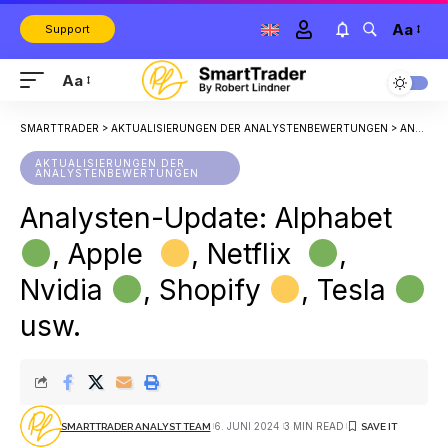
Aa
Support
Aa
SMARTTRADER
>
AKTUALISIERUNGEN DER ANALYSTENBEWERTUNGEN
>
ANALYSTEN-UPDATE: ALPHABET
AKTUALISIERUNGEN DER
ANALYSTENBEWERTUNGEN
Analysten-Update: Alphabet
, Apple
, Netflix
,
Nvidia
, Shopify
, Tesla
usw.
6. JUNI 2024
3 MIN READ
SMARTTRADER ANALYST TEAM