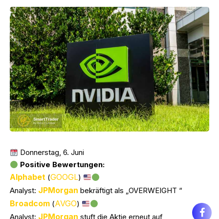
Donnerstag, 6. Juni
Positive Bewertungen:
Alphabet
GOOGL
(
)
JPMorgan
Analyst:
bekräftigt als „OVERWEIGHT “
Broadcom
AVGO
(
)
JPMorgan
Analyst:
stuft die Aktie erneut auf