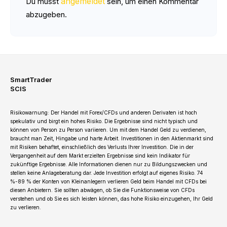
angemeldet
Du musst
sein, um einen Kommentar
abzugeben.
SmartTrader
SCIS
Risikowarnung: Der Handel mit Forex/CFDs und anderen Derivaten ist hoch
spekulativ und birgt ein hohes Risiko. Die Ergebnisse sind nicht typisch und
können von Person zu Person variieren. Um mit dem Handel Geld zu verdienen,
braucht man Zeit, Hingabe und harte Arbeit. Investitionen in den Aktienmarkt sind
mit Risiken behaftet, einschließlich des Verlusts Ihrer Investition. Die in der
Vergangenheit auf dem Markt erzielten Ergebnisse sind kein Indikator für
zukünftige Ergebnisse. Alle Informationen dienen nur zu Bildungszwecken und
stellen keine Anlageberatung dar. Jede Investition erfolgt auf eigenes Risiko. 74
%-89 % der Konten von Kleinanlegern verlieren Geld beim Handel mit CFDs bei
diesen Anbietern. Sie sollten abwägen, ob Sie die Funktionsweise von CFDs
verstehen und ob Sie es sich leisten können, das hohe Risiko einzugehen, Ihr Geld
zu verlieren.