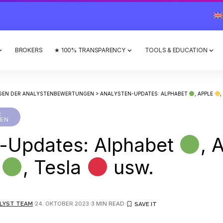
BROKERS
★ 100% TRANSPARENCY
TOOLS & EDUCATION
GEN DER ANALYSTENBEWERTUNGEN
>
ANALYSTEN-UPDATES: ALPHABET
, APPLE
R
EN
n-Updates: Alphabet
, 
t
, Tesla
usw.
LYST TEAM
24. OKTOBER 2023
3 MIN READ