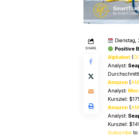
Dienstag, 
Positive 
SHARE
Alphabet
(
G
Analyst:
Sea
Durchschnittl
Amazon
(
AM
Analyst:
Mor
Kursziel: $17
Amazon
(
AM
Analyst:
Sea
Kursziel: $14
Subscribe
to