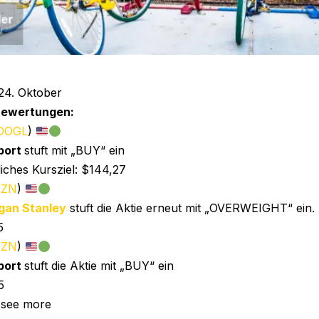
24. Oktober
Bewertungen:
OOGL
)
port
stuft mit „BUY“ ein
iches Kursziel: $144,27
ZN
)
gan Stanley
stuft die Aktie erneut mit „OVERWEIGHT“ ein.
5
ZN
)
port
stuft die Aktie mit „BUY“ ein
5
 see more