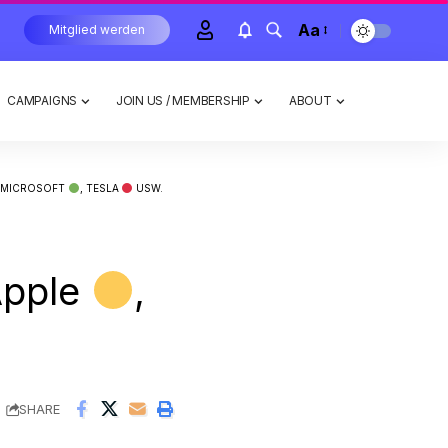
Aa
Mitglied werden
CAMPAIGNS
JOIN US / MEMBERSHIP
ABOUT
, MICROSOFT
, TESLA
USW.
Apple
,
SHARE