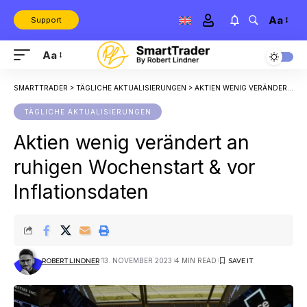
Aa
Support
Aa
SMARTTRADER
>
TÄGLICHE AKTUALISIERUNGEN
>
AKTIEN WENIG VERÄNDERT AN RUHIGEN WOCHENSTART & VOR INFLATIONSDATEN
TÄGLICHE AKTUALISIERUNGEN
Aktien wenig verändert an
ruhigen Wochenstart & vor
Inflationsdaten
13. NOVEMBER 2023
4 MIN READ
ROBERT LINDNER