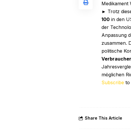
Medikament W
► Trotz dies
100
in den U
der Technolo
Anpassung 
zusammen. Di
politische K
Verbraucher
Jahresvergle
möglichen Ric
Subscribe
to
Share This Article