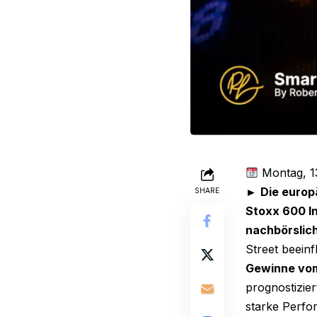
Montag, 1
►
Die europ
SHARE
Stoxx 600 I
nachbörslich
Street beeinf
Gewinne vom
prognostizie
starke Perfo