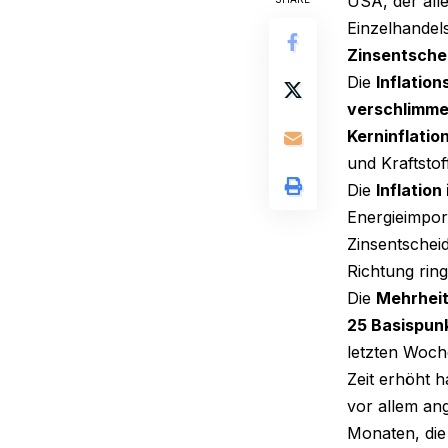
USA, der all
Einzelhandel
Zinsentsche
Die
Inflatio
verschlimme
Kerninflatio
und Kraftstof
Die
Inflation
Energieimpor
Zinsentschei
Richtung ring
Die
Mehrheit
25 Basispun
letzten Woch
Zeit erhöht 
vor allem an
Monaten, die