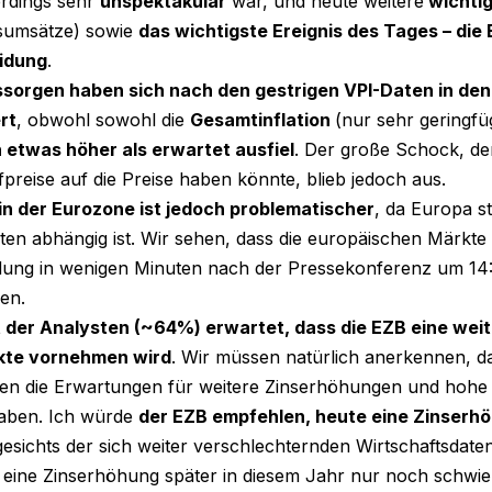
erdings sehr
unspektakulär
war, und heute weitere
wichti
sumsätze) sowie
das wichtigste Ereignis des Tages – die
idung
.
nssorgen haben sich nach den gestrigen VPI-Daten in den
rt
, obwohl sowohl die
Gesamtinflation
(nur sehr geringfüg
n etwas höher als erwartet ausfiel
. Der große Schock, den
fpreise auf die Preise haben könnte, blieb jedoch aus.
 in der Eurozone ist jedoch problematischer
, da Europa s
ten abhängig ist. Wir sehen, dass die europäischen Märkte
dung in wenigen Minuten nach der Pressekonferenz um 1
en.
 der Analysten (~64%) erwartet, dass die EZB eine wei
kte vornehmen wird
. Wir müssen natürlich anerkennen, da
en die Erwartungen für weitere Zinserhöhungen und hohe 
haben. Ich würde
der EZB empfehlen, heute eine Zinser
gesichts der sich weiter verschlechternden Wirtschaftsda
 eine Zinserhöhung später in diesem Jahr nur noch schwi