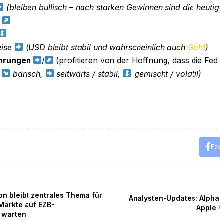
(bleiben bullisch – nach starken Gewinnen sind die heuti
e
eise
(USD bleibt stabil und wahrscheinlich auch
Gold
)
hrungen
/
(profitieren von der Hoffnung, dass die Fed
,
bärisch,
seitwärts / stabil,
gemischt / volatil)
Fa
on bleibt zentrales Thema für
Analysten-Updates: Alph
Märkte auf EZB-
Apple
 warten