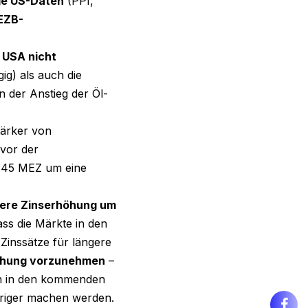
ge US-Daten
(PPI,
 EZB-
 USA nicht
ig) als auch die
 der Anstieg der Öl-
tärker von
 vor der
4:45 MEZ um eine
tere Zinserhöhung um
ss die Märkte in den
Zinssätze für längere
höhung vorzunehmen
–
ten in den kommenden
eriger machen werden.