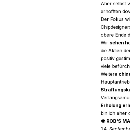
Aber selbst 
erhofften do
Der Fokus w
Chipdesigner
obere Ende de
Wir
sehen he
die Aktien d
positiv gesti
viele befürch
Weitere
chin
Hauptantrieb
Straffungsk
Verlangsamun
Erholung er
bin ich eher o
👁 ROB'S M
Septemb