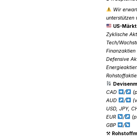
Wir erwart
unterstützen 
US-Märkt
Zyklische Ak
Tech/Wachst
Finanzaktien
Defensive Ak
Energieaktie
Rohstoffakti
Devisenm
CAD
/
(p
AUD
/
(v
USD, JPY, 
EUR
/
(p
GBP
/
⚒
Rohstoff