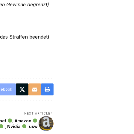
gen Gewinne begrenzt)
 das Straffen beendet)
cebook
NEXT ARTICLE
abet
, Amazon
,
, Nvidia
usw.