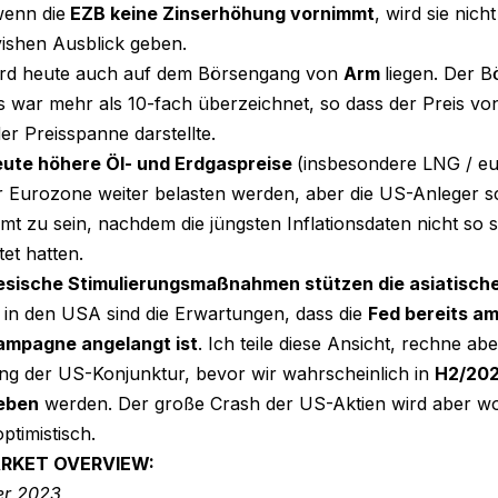
wenn die
EZB keine Zinserhöhung vornimmt
, wird sie nic
vishen Ausblick geben.
ird heute auch auf dem Börsengang von
Arm
liegen. Der 
s war mehr als 10-fach überzeichnet, so dass der Preis vo
r Preisspanne darstellte.
ute höhere Öl- und Erdgaspreise
(insbesondere LNG / eu
er Eurozone weiter belasten werden, aber die US-Anleger 
mmt zu sein, nachdem die jüngsten Inflationsdaten nicht so s
tet hatten.
esische Stimulierungsmaßnahmen stützen die asiatisch
 in den USA sind die Erwartungen, dass die
Fed bereits am
ampagne angelangt ist
. Ich teile diese Ansicht, rechne ab
g der US-Konjunktur, bevor wir wahrscheinlich in
H2/202
leben
werden. Der große Crash der US-Aktien wird aber w
ptimistisch.
ARKET OVERVIEW:
er 2023