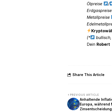
Ölpreise
/
Erdgaspreis
Metallpreise
Edelmetallpr
Kryptowä
(*
bullisch
Dein
Robert
Share This Article
PREVIOUS ARTICLE
Anhaltende Inflati
Europa, während 
Zinsentscheidung