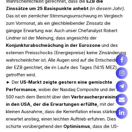
Wahrscheinlichkeit gerechnet, dass die
EZB die
Zinssätze um 25 Basispunkte anhebt
(in diesem Jahr)
.
Das ist ein ziemlicher Stimmungsumschwung im Vergleich
zum Vormonat, als ein gleichbleibender Zinssatz die
gängige Erwartung war. Auch unser Chefanalyst Robert
Lindner ist der Meinung, dass angesichts der
Konjunkturabschwächung in der Eurozone
und des
externen Preisschocks (Energiepreise) keine Zinsänderung
wahrscheinlicher ist. Alle Augen sind auf die Entscheidung
der EZB gerichtet, die im Laufe des Tages (14:15 MEZ)
getroffen wird.
► Der
US-Markt zeigte gestern eine gemischte
Performance
, wobei der Nasdaq Composite und der S&P
500 nach dem Bericht über den
Verbraucherpreisindex
in den USA, der die Erwartungen erfüllte,
mit der
kleinen Ausnahme, dass die Kerninflation etwas stärker als
erwartet anstieg, einen leichten Auftrieb erfuhren. Dies
schürte vorübergehend den
Optimismus
, dass die US-