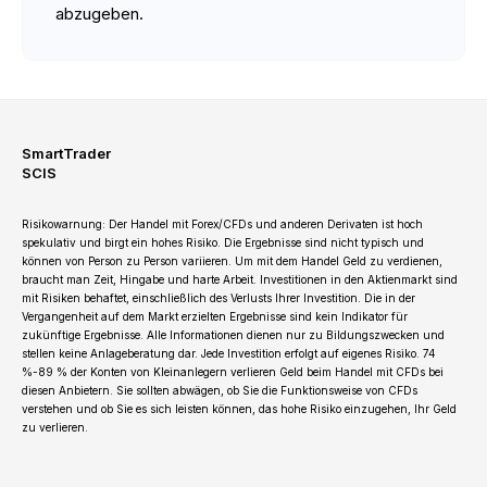
abzugeben.
SmartTrader
SCIS
Risikowarnung: Der Handel mit Forex/CFDs und anderen Derivaten ist hoch
spekulativ und birgt ein hohes Risiko. Die Ergebnisse sind nicht typisch und
können von Person zu Person variieren. Um mit dem Handel Geld zu verdienen,
braucht man Zeit, Hingabe und harte Arbeit. Investitionen in den Aktienmarkt sind
mit Risiken behaftet, einschließlich des Verlusts Ihrer Investition. Die in der
Vergangenheit auf dem Markt erzielten Ergebnisse sind kein Indikator für
zukünftige Ergebnisse. Alle Informationen dienen nur zu Bildungszwecken und
stellen keine Anlageberatung dar. Jede Investition erfolgt auf eigenes Risiko. 74
%-89 % der Konten von Kleinanlegern verlieren Geld beim Handel mit CFDs bei
diesen Anbietern. Sie sollten abwägen, ob Sie die Funktionsweise von CFDs
verstehen und ob Sie es sich leisten können, das hohe Risiko einzugehen, Ihr Geld
zu verlieren.