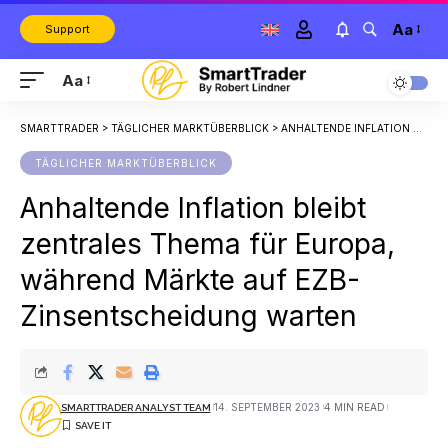
Aa
Support
Aa
SMARTTRADER
>
TÄGLICHER MARKTÜBERBLICK
>
ANHALTENDE INFLATION BLEIBT ZENTRALES THEMA FÜR EUROPA, WÄHREND MÄRKTE AUF EZB-ZINSENTSCHEIDUNG WARTEN
TÄGLICHER MARKTÜBERBLICK
Anhaltende Inflation bleibt
zentrales Thema für Europa,
während Märkte auf EZB-
Zinsentscheidung warten
14. SEPTEMBER 2023
4 MIN READ
SMARTTRADER ANALYST TEAM