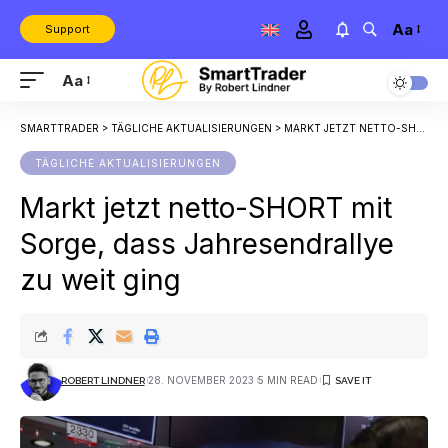
Aa
Support
Aa
SMARTTRADER
>
TÄGLICHE AKTUALISIERUNGEN
>
MARKT JETZT NETTO-SHORT MIT SORGE, DASS JAHRESENDRALLYE ZU WEIT GING
TÄGLICHE AKTUALISIERUNGEN
Markt jetzt netto-SHORT mit
Sorge, dass Jahresendrallye
zu weit ging
28. NOVEMBER 2023
5 MIN READ
ROBERT LINDNER