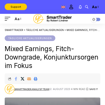
Aa
Support
Aa
SMARTTRADER
>
TÄGLICHE AKTUALISIERUNGEN
>
MIXED EARNINGS, FITCH-DOWNGRADE, KONJUNKTURSORGEN IM FOKUS
TÄGLICHE AKTUALISIERUNGEN
Mixed Earnings, Fitch-
Downgrade, Konjunktursorgen
im Fokus
2. AUGUST 2023
4 MIN READ
SMARTTRADER ANALYST TEAM