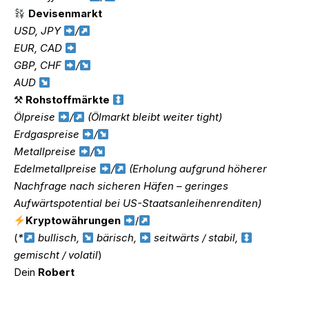
Devisenmarkt
USD, JPY
/
EUR, CAD
GBP, CHF
/
AUD
⚒
Rohstoffmärkte
Ölpreise
/
(Ölmarkt bleibt weiter tight)
Erdgaspreise
/
Metallpreise
/
Edelmetallpreise
/
(Erholung aufgrund höherer
Nachfrage nach sicheren Häfen – geringes
Aufwärtspotential bei US-Staatsanleihenrenditen)
Kryptowährungen
/
(
*
bullisch,
bärisch,
seitwärts / stabil,
gemischt / volatil
)
Dein
Robert