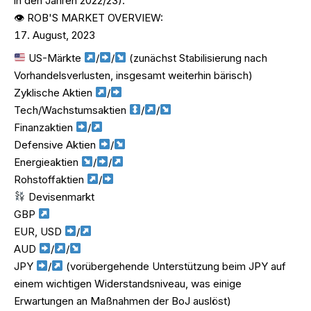
in den Jahren 2022/23).
👁 ROB'S MARKET OVERVIEW:
August, 2023
US-Märkte
/
/
(zunächst Stabilisierung nach
Vorhandelsverlusten, insgesamt weiterhin bärisch)
Zyklische Aktien
/
Tech/Wachstumsaktien
/
/
Finanzaktien
/
Defensive Aktien
/
Energieaktien
/
/
Rohstoffaktien
/
Devisenmarkt
GBP
EUR, USD
/
AUD
/
/
JPY
/
(vorübergehende Unterstützung beim JPY auf
einem wichtigen Widerstandsniveau, was einige
Erwartungen an Maßnahmen der BoJ auslöst)