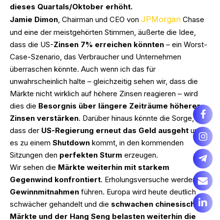
dieses Quartals/Oktober erhöht.
JPMorgan
Jamie Dimon
, Chairman und CEO von
Chase
und eine der meistgehörten Stimmen, äußerte die Idee,
dass die US-
Zinsen 7% erreichen könnten
– ein Worst-
Case-Szenario, das Verbraucher und Unternehmen
überraschen könnte. Auch wenn ich das für
unwahrscheinlich halte – gleichzeitig sehen wir, dass die
Märkte nicht wirklich auf höhere Zinsen reagieren – wird
dies die
Besorgnis über längere Zeiträume höherer
Zinsen verstärken
. Darüber hinaus könnte die Sorge,
dass der
US-Regierung erneut das Geld ausgeht
und
es zu einem
Shutdown
kommt, in den kommenden
Sitzungen den
perfekten Sturm
erzeugen.
Wir sehen die
Märkte weiterhin mit starkem
Gegenwind konfrontiert
. Erholungsversuche werden zu
Gewinnmitnahmen
führen. Europa wird heute deutlich
schwächer gehandelt und die
schwachen chinesischen
Märkte und der Hang Seng belasten weiterhin die