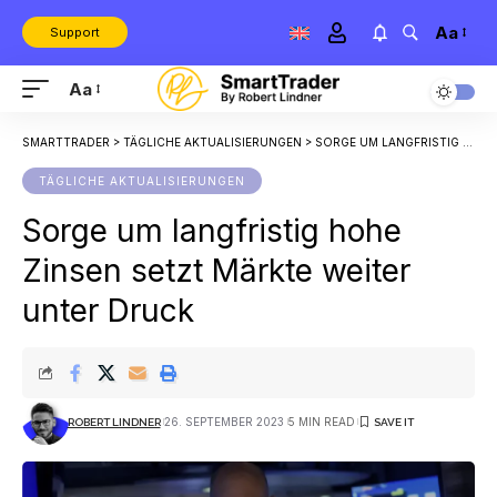
Aa
Support
Aa
SMARTTRADER
>
TÄGLICHE AKTUALISIERUNGEN
>
SORGE UM LANGFRISTIG HOHE ZINSEN SETZT MÄRKTE WEITER UNTER DRUCK
TÄGLICHE AKTUALISIERUNGEN
Sorge um langfristig hohe
Zinsen setzt Märkte weiter
unter Druck
26. SEPTEMBER 2023
5 MIN READ
ROBERT LINDNER