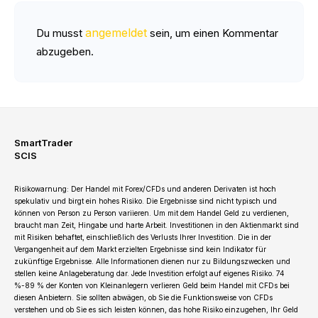
angemeldet
Du musst
sein, um einen Kommentar
abzugeben.
SmartTrader
SCIS
Risikowarnung: Der Handel mit Forex/CFDs und anderen Derivaten ist hoch
spekulativ und birgt ein hohes Risiko. Die Ergebnisse sind nicht typisch und
können von Person zu Person variieren. Um mit dem Handel Geld zu verdienen,
braucht man Zeit, Hingabe und harte Arbeit. Investitionen in den Aktienmarkt sind
mit Risiken behaftet, einschließlich des Verlusts Ihrer Investition. Die in der
Vergangenheit auf dem Markt erzielten Ergebnisse sind kein Indikator für
zukünftige Ergebnisse. Alle Informationen dienen nur zu Bildungszwecken und
stellen keine Anlageberatung dar. Jede Investition erfolgt auf eigenes Risiko. 74
%-89 % der Konten von Kleinanlegern verlieren Geld beim Handel mit CFDs bei
diesen Anbietern. Sie sollten abwägen, ob Sie die Funktionsweise von CFDs
verstehen und ob Sie es sich leisten können, das hohe Risiko einzugehen, Ihr Geld