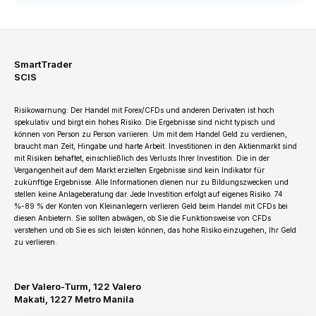
SmartTrader
SCIS
Risikowarnung: Der Handel mit Forex/CFDs und anderen Derivaten ist hoch
spekulativ und birgt ein hohes Risiko. Die Ergebnisse sind nicht typisch und
können von Person zu Person variieren. Um mit dem Handel Geld zu verdienen,
braucht man Zeit, Hingabe und harte Arbeit. Investitionen in den Aktienmarkt sind
mit Risiken behaftet, einschließlich des Verlusts Ihrer Investition. Die in der
Vergangenheit auf dem Markt erzielten Ergebnisse sind kein Indikator für
zukünftige Ergebnisse. Alle Informationen dienen nur zu Bildungszwecken und
stellen keine Anlageberatung dar. Jede Investition erfolgt auf eigenes Risiko. 74
%-89 % der Konten von Kleinanlegern verlieren Geld beim Handel mit CFDs bei
diesen Anbietern. Sie sollten abwägen, ob Sie die Funktionsweise von CFDs
verstehen und ob Sie es sich leisten können, das hohe Risiko einzugehen, Ihr Geld
zu verlieren.
Der Valero-Turm, 122 Valero
Makati, 1227 Metro Manila