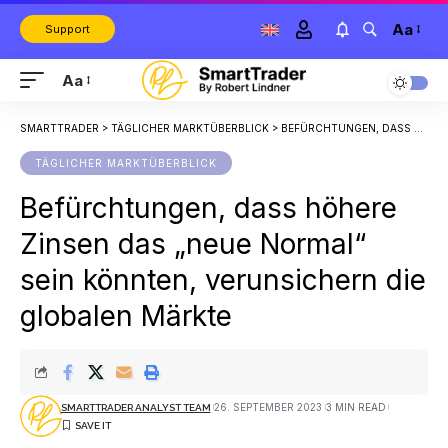
Aa
Support
Aa
SMARTTRADER
>
TÄGLICHER MARKTÜBERBLICK
>
BEFÜRCHTUNGEN, DASS HÖHERE ZINSEN DAS „NEUE NORMAL“ SEIN KÖNNTEN, VERUNSICHERN DIE GLOBALEN MÄRKTE
TÄGLICHER MARKTÜBERBLICK
Befürchtungen, dass höhere
Zinsen das „neue Normal“
sein könnten, verunsichern die
globalen Märkte
26. SEPTEMBER 2023
3 MIN READ
SMARTTRADER ANALYST TEAM