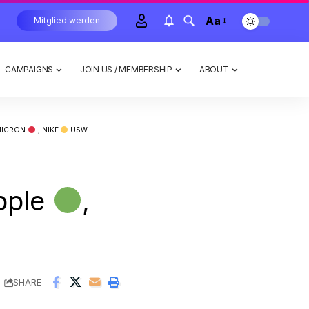
Aa
Mitglied werden
CAMPAIGNS
JOIN US / MEMBERSHIP
ABOUT
 MICRON
, NIKE
USW.
pple
,
SHARE