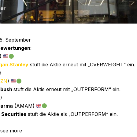
5. September
 Bewertungen
:
)
gan Stanley
stuft die Aktie erneut mit „OVERWEIGHT“ ein.
5
ZN
)
bush
stuft die Aktie erneut mit „OUTPERFORM“ ein.
0
harma
(AMAM)
Securities
stuft die Aktie als „OUTPERFORM“ ein.
 see more