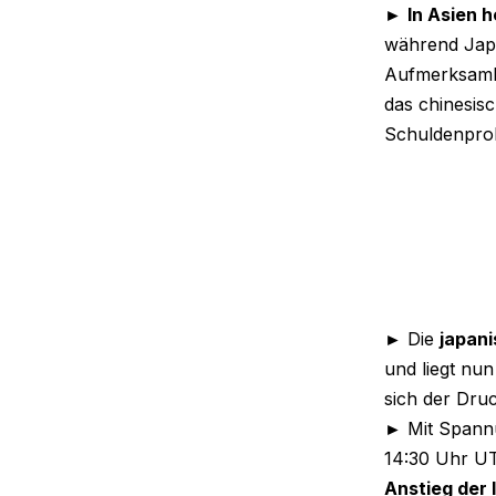
►
In Asien h
während Japa
Aufmerksamk
das chinesi
Schuldenpro
► Die
japani
und liegt nun
sich der Dru
► Mit Spannu
14:30 Uhr UT
Anstieg der 