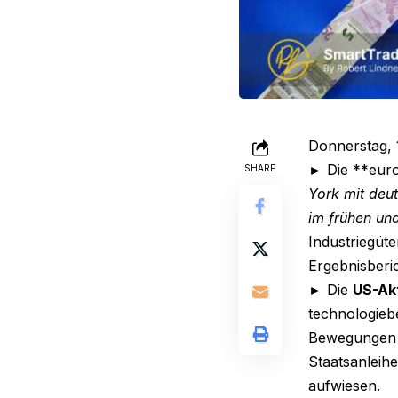
Donnerstag, 
► Die **eur
SHARE
York mit deu
im frühen un
Industriegüt
Ergebnisberi
► Die
US-Ak
technologieb
Bewegungen b
Staatsanleihe
aufwiesen.