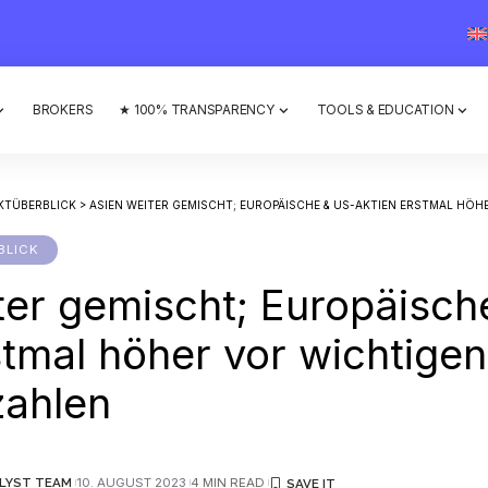
BROKERS
★ 100% TRANSPARENCY
TOOLS & EDUCATION
KTÜBERBLICK
>
ASIEN WEITER GEMISCHT; EUROPÄISCHE & US-AKTIEN ERSTMAL HÖHER V
BLICK
ter gemischt; Europäisch
stmal höher vor wichtigen
zahlen
LYST TEAM
10. AUGUST 2023
4 MIN READ