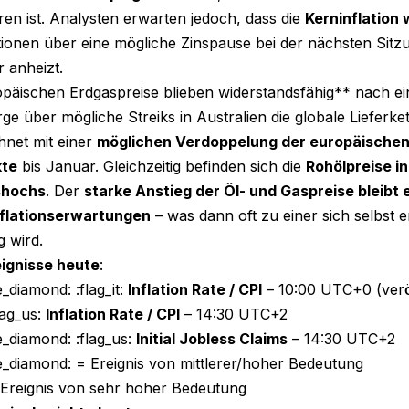
en ist. Analysten erwarten jedoch, dass die
Kerninflation 
ionen über eine mögliche Zinspause bei der nächsten Sitz
 anheizt.
päischen Erdgaspreise blieben widerstandsfähig** nach e
ge über mögliche Streiks in Australien die globale Lieferket
net mit einer
möglichen Verdoppelung der europäischen
kte
bis Januar. Gleichzeitig befinden sich die
Rohölpreise i
hochs
. Der
starke Anstieg der Öl- und Gaspreise bleibt 
nflationserwartungen
– was dann oft zu einer sich selbst e
 wird.
ignisse heute
:
_diamond: :flag_it:
Inflation Rate / CPI
– 10:00 UTC+0 (veröf
lag_us:
Inflation Rate / CPI
– 14:30 UTC+2
e_diamond: :flag_us:
Initial Jobless Claims
– 14:30 UTC+2
e_diamond: = Ereignis von mittlerer/hoher Bedeutung
 Ereignis von sehr hoher Bedeutung