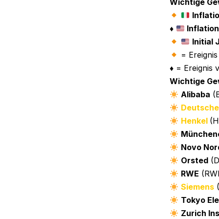
Wichtige Ge
Inflati
♦️
Inflation
Initial
= Ereignis
♦️ = Ereigni
Wichtige Ge
Alibaba
(
Deutsche
Henkel
(
Münchene
Novo Nor
Orsted
(
RWE
(RW
Siemens
Tokyo El
Zurich In