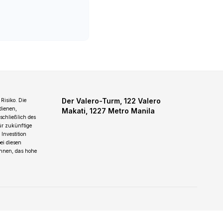
Der Valero-Turm, 122 Valero
Risiko. Die
dienen,
Makati, 1227 Metro Manila
schließlich des
für zukünftige
Investition
ei diesen
önnen, das hohe