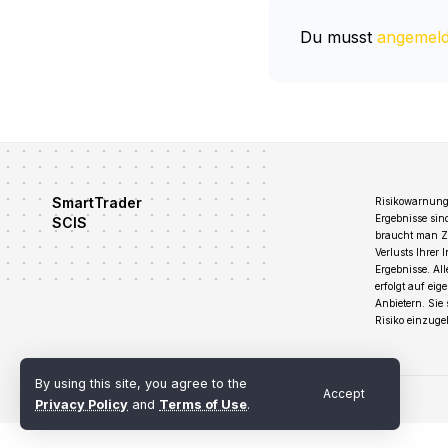
Du musst
angemeld
SmartTrader
Risikowarnung:
Ergebnisse sin
SCIS
braucht man Zei
Verlusts Ihrer 
Ergebnisse. Al
erfolgt auf ei
Anbietern. Sie
Risiko einzugeh
By using this site, you agree to the
Accept
Terms of Use
Privacy Policy
Refund and Cancellation Policy
Privacy Policy
and
Terms of Use
.