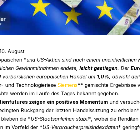
10. August
opäischen *
und US-Aktien sind nach einem uneinheitlichen 
tlichen Gewinnmitnahmen endete,
leicht gestiegen
. Der
Eur
d vorbörslichen europäischen Handel um
1,0%
, obwohl der
er- und Technologieriese
Siemens
** gemischte Ergebnisse v
chte werden im Laufe des Tages bekannt gegeben.
tienfutures zeigen ein positives Momentum
und versuche
edingten Rückgang der letzten Handelssitzung zu erholen**
lieben die *
US-Staatsanleihen stabil
*, wobei die Renditen
n im Vorfeld der *
US-Verbraucherpreisindexdaten
* gering