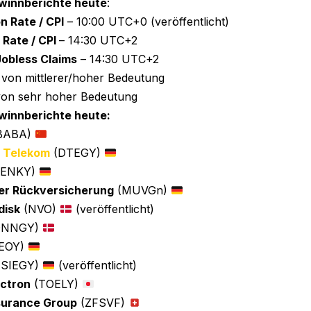
winnberichte heute
:
on Rate / CPI
– 10:00 UTC+0 (veröffentlicht)
 Rate / CPI
– 14:30 UTC+2
 Jobless Claims
– 14:30 UTC+2
 von mittlerer/hoher Bedeutung
s von sehr hoher Bedeutung
winnberichte heute:
BABA)
 Telekom
(DTEGY)
HENKY)
r Rückversicherung
(MUVGn)
disk
(NVO)
(veröffentlicht)
DNNGY)
EOY)
(SIEGY)
(veröffentlicht)
ectron
(TOELY)
surance Group
(ZFSVF)