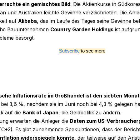
errschte ein gemischtes Bild
: Die Aktienkurse in Südkor
n und Australien leichte Gewinne verzeichneten. Die Anleg
eit auf
Alibaba
, das im Laufe des Tages seine Gewinne b
sche Bauunternehmen
Country Garden Holdings
ist aufgru
bleme besorgt.
Subscribe
 to see more
sche Inflationsrate im Großhandel ist den siebten Monat
 bei 3,6 %, nachdem sie im Juni noch bei 4,3 % gelegen ha
ck auf die
Bank of Japan
, die Geldpolitik zu ändern.
ng erwarten die Anleger die
Daten zum US-Verbraucherp
C+2). Es gibt zunehmende Spekulationen, dass der Berich
Inflation widerspiegeln könnte
, der teilweise auf den Anst