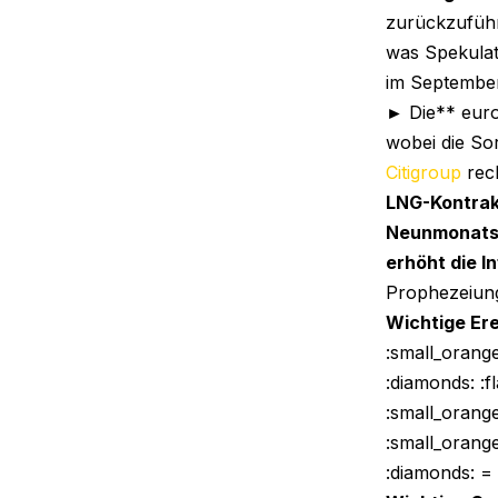
zurückzuführ
was Spekulat
im September
► Die** euro
wobei die Sor
Citigroup
rech
LNG-Kontra
Neunmonats
erhöht die I
Prophezeiung
Wichtige Ere
:small_orange
:diamonds: :f
:small_orang
:small_orang
:diamonds: =