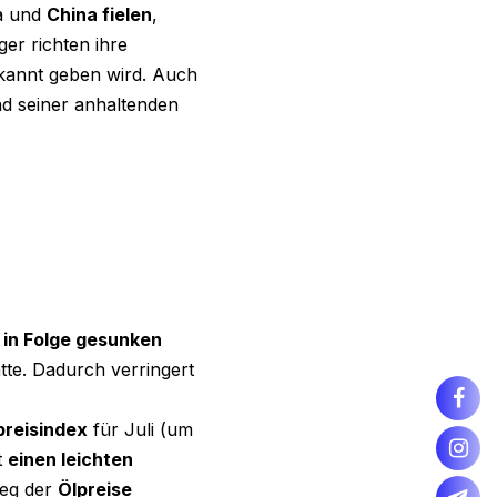
ea und
China fielen
,
er richten ihre
ekannt geben wird. Auch
nd seiner anhaltenden
 in Folge gesunken
tte. Dadurch verringert
reisindex
für Juli (um
t
einen leichten
ieg der
Ölpreise