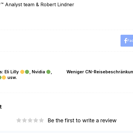
r
™ Analyst team & Robert Lindner
Fa
 Eli Lilly
, Nvidia
,
Weniger CN-Reisebeschränkung
usw.
t
Be the first to write a review