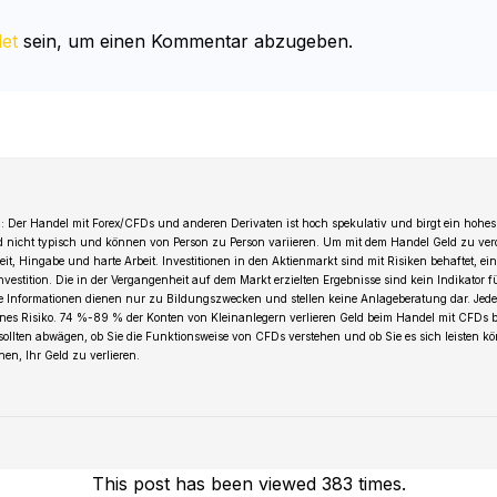
et
sein, um einen Kommentar abzugeben.
 Der Handel mit Forex/CFDs und anderen Derivaten ist hoch spekulativ und birgt ein hohes 
d nicht typisch und können von Person zu Person variieren. Um mit dem Handel Geld zu ver
t, Hingabe und harte Arbeit. Investitionen in den Aktienmarkt sind mit Risiken behaftet, ein
Investition. Die in der Vergangenheit auf dem Markt erzielten Ergebnisse sind kein Indikator 
le Informationen dienen nur zu Bildungszwecken und stellen keine Anlageberatung dar. Jede 
genes Risiko. 74 %-89 % der Konten von Kleinanlegern verlieren Geld beim Handel mit CFDs b
 sollten abwägen, ob Sie die Funktionsweise von CFDs verstehen und ob Sie es sich leisten k
en, Ihr Geld zu verlieren.
This post has been viewed 383 times.