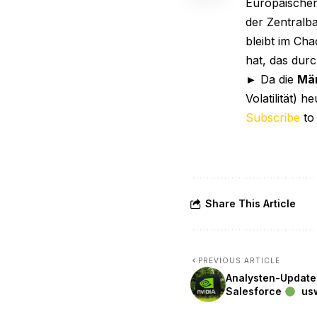
Europäischen 
der Zentralb
bleibt im Ch
hat, das durc
► Da die
Mär
Volatilität) h
Subscribe
to
Share This Article
PREVIOUS ARTICLE
Analysten-Update
Salesforce
usw