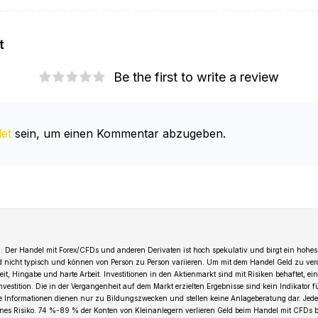
t
Be the first to write a review
et
sein, um einen Kommentar abzugeben.
 Der Handel mit Forex/CFDs und anderen Derivaten ist hoch spekulativ und birgt ein hohes 
d nicht typisch und können von Person zu Person variieren. Um mit dem Handel Geld zu ver
t, Hingabe und harte Arbeit. Investitionen in den Aktienmarkt sind mit Risiken behaftet, ein
Investition. Die in der Vergangenheit auf dem Markt erzielten Ergebnisse sind kein Indikator 
le Informationen dienen nur zu Bildungszwecken und stellen keine Anlageberatung dar. Jede 
genes Risiko. 74 %-89 % der Konten von Kleinanlegern verlieren Geld beim Handel mit CFDs b