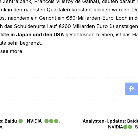
Zentralbank, Francois Villeroy de Galhau, deuten darauf h
ank in den nächsten Quartalen konstant bleiben werden. D
aos, nachdem ein Gericht ein €60-Milliarden-Euro-Loch in 
h das Schuldenurteil auf €260 Milliarden Euro (!) ansteige
kte in Japan und den USA
geschlossen bleiben, ist das H
eute sehr begrenzt.
 see more
Fa
s: Baidu
, NVIDIA
,
Analysten-Updates: Bai
.
NVIDIA
, 