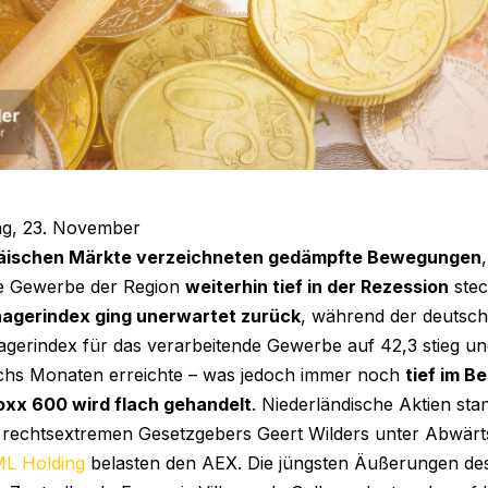
g, 23. November
äischen Märkte verzeichneten gedämpfte Bewegungen
de Gewerbe der Region
weiterhin tief in der Rezession
stec
agerindex ging unerwartet zurück
, während der deutsc
gerindex für das verarbeitende Gewerbe auf 42,3 stieg u
echs Monaten erreichte – was jedoch immer noch
tief im B
oxx 600 wird flach gehandelt
. Niederländische Aktien st
 rechtsextremen Gesetzgebers Geert Wilders unter Abwärt
L Holding
belasten den AEX. Die jüngsten Äußerungen des 