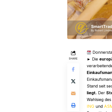
Donnersta
► Die
europ
SHARE
verarbeiten
Einkaufsman
Einkaufsmana
Stand seit s
liegt.
Der
St
Wahlsieg des
ING
und
ASM