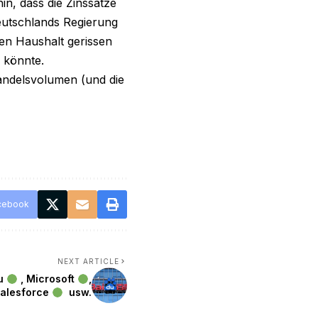
in, dass die Zinssätze
eutschlands Regierung
den Haushalt gerissen
n könnte.
andelsvolumen (und die
cebook
NEXT ARTICLE
du
, Microsoft
,
Salesforce
usw.