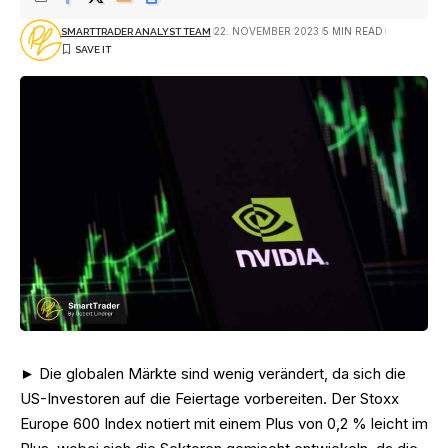
22. NOVEMBER 2023
5 MIN READ
SMARTTRADER ANALYST TEAM
► Die globalen Märkte sind wenig verändert, da sich die
US-Investoren auf die Feiertage vorbereiten. Der Stoxx
Europe 600 Index notiert mit einem Plus von 0,2 % leicht im