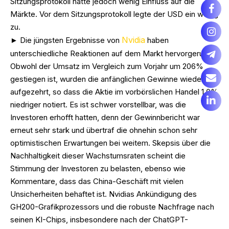
Sitzungsprotokoll hatte jedoch wenig Einfluss auf die
Märkte. Vor dem Sitzungsprotokoll legte der USD ein wenig
zu.
Nvidia
► Die jüngsten Ergebnisse von
haben
unterschiedliche Reaktionen auf dem Markt hervorgerufen.
Obwohl der Umsatz im Vergleich zum Vorjahr um 206%
gestiegen ist, wurden die anfänglichen Gewinne wieder
aufgezehrt, so dass die Aktie im vorbörslichen Handel 1,0%
niedriger notiert. Es ist schwer vorstellbar, was die
Investoren erhofft hatten, denn der Gewinnbericht war
erneut sehr stark und übertraf die ohnehin schon sehr
optimistischen Erwartungen bei weitem. Skepsis über die
Nachhaltigkeit dieser Wachstumsraten scheint die
Stimmung der Investoren zu belasten, ebenso wie
Kommentare, dass das China-Geschäft mit vielen
Unsicherheiten behaftet ist. Nvidias Ankündigung des
GH200-Grafikprozessors und die robuste Nachfrage nach
seinen KI-Chips, insbesondere nach der ChatGPT-