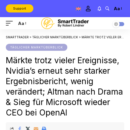
Aa
Support
Aa
SMARTTRADER
>
TÄGLICHER MARKTÜBERBLICK
>
MÄRKTE TROTZ VIELER EREIGNISSE, NVIDIA’S ERNEUT SEHR STARKER ERGEBNISBERICHT, WENIG VERÄNDERT; ALTMAN NACH DRAMA & SIEG FÜR MICROSOFT WIEDER CEO BEI OPENAI
TÄGLICHER MARKTÜBERBLICK
Märkte trotz vieler Ereignisse,
Nvidia’s erneut sehr starker
Ergebnisbericht, wenig
verändert; Altman nach Drama
& Sieg für Microsoft wieder
CEO bei OpenAI