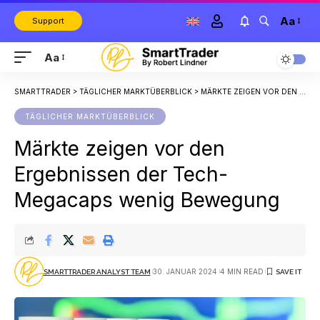
Aa
Support
Aa
SMARTTRADER
>
TÄGLICHER MARKTÜBERBLICK
>
MÄRKTE ZEIGEN VOR DEN ERGEBNISSEN DER TECH-MEGACAPS WENIG BEWEGUNG
TÄGLICHER MARKTÜBERBLICK
Märkte zeigen vor den
Ergebnissen der Tech-
Megacaps wenig Bewegung
30. JANUAR 2024
4 MIN READ
SMARTTRADER ANALYST TEAM