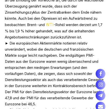
an die Erholung der Vorwoche an, die durch die wachsende
Überzeugung genährt wurde, dass sich der
Zinserhöhungszyklus der Zentralbanken dem Ende nähern
könnte. Auch bei den Ölpreisen ist ein Aufwärtstrend zu
WTI
beobachten: Brent- und
-Rohöl werden derzeit um 1,7
% bis 1,9 % höher gehandelt, was auf die anhaltenden
Angebotseinschränkungen zurückzuführen ist.
► Die europäischen Aktienmärkte notieren relativ
unverändert, wobei die deutschen und französischen
Märkte sogar leicht nachgeben. Die endgültigen PMI-
Daten aus der Eurozone waren wenig überraschend und
entsprachen den niedrigen Erwartungen (und den
vorläufigen Daten), die zeigen, dass sich sowohl der
Dienstleistungssektor als auch das verarbeitende Gewerbe
in der Eurozone weiterhin im Kontraktionsbereich befinden.
Der PMI für den Dienstleistungssektor der Eurozone lag bei
47,8 und der PMI für das verarbeitende Gewerbe der
Eurozone bei 46,5.