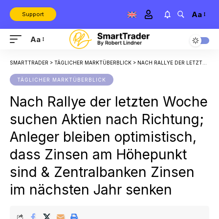
Aa
Support
Aa
SMARTTRADER
>
TÄGLICHER MARKTÜBERBLICK
>
NACH RALLYE DER LETZTEN WOCHE SUCHEN AKTIEN NACH RICHTUNG; ANLEGER BLEIBEN OPTIMISTISCH, DASS ZINSEN AM HÖHEPUNKT SIND & ZENTRALBANKEN ZINSEN IM NÄCHSTEN JAHR SENKEN
TÄGLICHER MARKTÜBERBLICK
Nach Rallye der letzten Woche
suchen Aktien nach Richtung;
Anleger bleiben optimistisch,
dass Zinsen am Höhepunkt
sind & Zentralbanken Zinsen
im nächsten Jahr senken