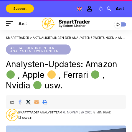
Aa
Support
Aa
SMARTTRADER
>
AKTUALISIERUNGEN DER ANALYSTENBEWERTUNGEN
>
ANALYSTEN-UPDATES: AMAZON
AKTUALISIERUNGEN DER
ANALYSTENBEWERTUNGEN
Analysten-Updates: Amazon
, Apple
, Ferrari
,
Nvidia
usw.
6. NOVEMBER 2023
2 MIN READ
SMARTTRADER ANALYST TEAM