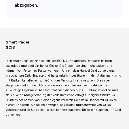
abzugeben.
SmartTrader
SCIS
Risikowarnung: Der Handel mit Forex/CFDs und anderen Derivaten ist hoch
spekulativ und birgt ein hohes Risiko. Die Ergebnisse sind nicht typisch und
können von Person zu Person variieren. Um mit dem Handel Geld zu verdienen,
braucht man Zeit, Hingabe und harte Arbeit. Investitionen in den Aktienmarkt sind
mit Risiken behaftet, einschließlich des Verlusts Ihrer Investition. Die in der
Vergangenheit auf dem Markt erzielten Ergebnisse sind kein Indikator für
zukünftige Ergebnisse. Alle Informationen dienen nur zu Bildungszwecken und
stellen keine Anlageberatung dar. Jede Investition erfolgt auf eigenes Risiko. 74
%-89 % der Konten von Kleinanlegern verlieren Geld beim Handel mit CFDs bei
diesen Anbietern. Sie sollten abwägen, ob Sie die Funktionsweise von CFDs
verstehen und ob Sie es sich leisten können, das hohe Risiko einzugehen, Ihr Geld
zu verlieren.